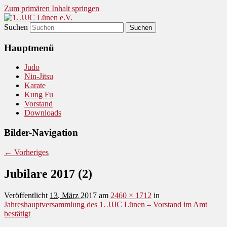
Zum primären Inhalt springen
Suchen
Judo und Ninjitsu
1. JJJC Lünen e.V.
Hauptmenü
Judo
Nin-Jitsu
Karate
Kung Fu
Vorstand
Downloads
Bilder-Navigation
← Vorheriges
Jubilare 2017 (2)
Veröffentlicht
13. März 2017
am
2460 × 1712
in
Jahreshauptversammlung des 1. JJJC Lünen – Vorstand im Amt
bestätigt