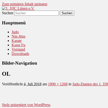
Zum primären Inhalt springen
Suchen
Judo und Ninjitsu
1. JJJC Lünen e.V.
Hauptmenü
Judo
Nin-Jitsu
Karate
Kung Fu
Vorstand
Downloads
Bilder-Navigation
OL
Veröffentlicht
4. Juli 2018
am
1890 × 1268
in
Judo-Damen des 1. JJJ
Stolz präsentiert von WordPress