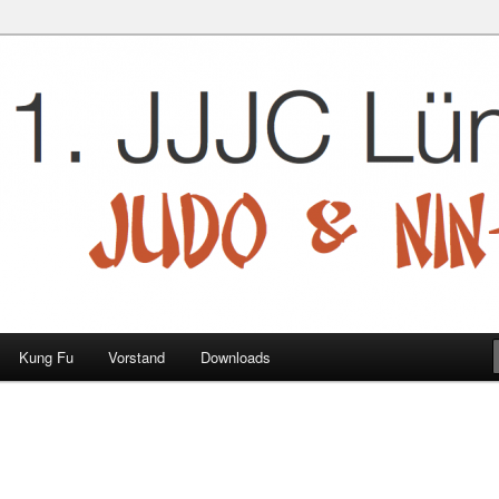
 e.V.
Kung Fu
Vorstand
Downloads