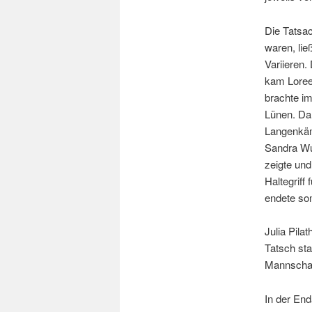
Die Tatsac
waren, li
Variieren.
kam Loree
brachte i
Lünen. Dan
Langenkäm
Sandra Wut
zeigte und
Haltegriff
endete somi
Julia Pil
Tatsch st
Mannschaf
In der End