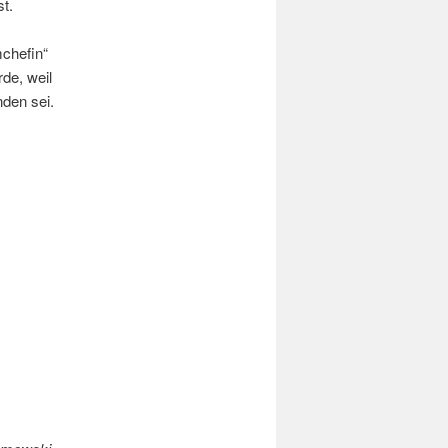
t.
mchefin“
de, weil
nden sei.