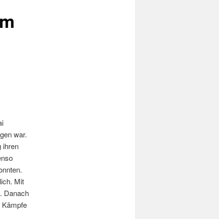
um
ai
egen war.
 ihren
enso
onnten.
ich. Mit
f. Danach
e Kämpfe