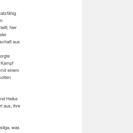
satzfähig
um
llt; hier
eler
schaft aus
orgte
n Kampf
 mit einem
kotten
und Heike
 aus, ihre
sliga, was