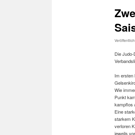
Zwe
Sai
Veröffentlic
Die Judo-
Verbandsli
Im ersten 
Gelsenkirc
Wie immer 
Punkt kam
kampflos a
Eine stark
starkem Ka
verloren 
jeweils vo