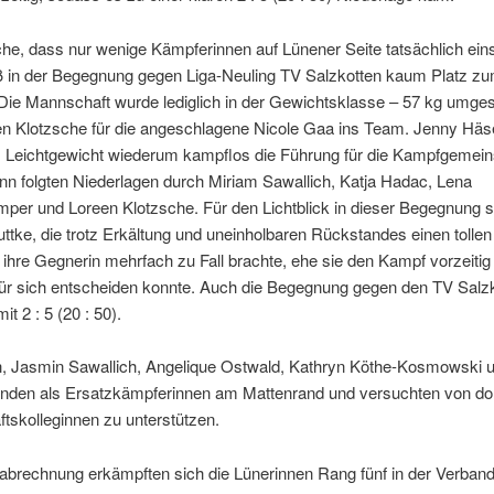
he, dass nur wenige Kämpferinnen auf Lünener Seite tatsächlich ein
eß in der Begegnung gegen Liga-Neuling TV Salzkotten kaum Platz z
 Die Mannschaft wurde lediglich in der Gewichtsklasse – 57 kg umgeste
n Klotzsche für die angeschlagene Nicole Gaa ins Team. Jenny Häs
m Leichtgewicht wiederum kampflos die Führung für die Kampfgemein
n folgten Niederlagen durch Miriam Sawallich, Katja Hadac, Lena
per und Loreen Klotzsche. Für den Lichtblick in dieser Begegnung s
tke, die trotz Erkältung und uneinholbaren Rückstandes einen tolle
 ihre Gegnerin mehrfach zu Fall brachte, ehe sie den Kampf vorzeitig
 für sich entscheiden konnte. Auch die Begegnung gegen den TV Salz
t 2 : 5 (20 : 50).
ath, Jasmin Sawallich, Angelique Ostwald, Kathryn Köthe-Kosmowski 
anden als Ersatzkämpferinnen am Mattenrand und versuchten von dort
tskolleginnen zu unterstützen.
abrechnung erkämpften sich die Lünerinnen Rang fünf in der Verband