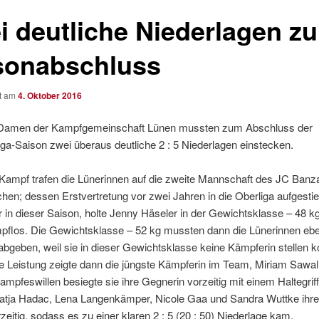
i deutliche Niederlagen z
sonabschluss
ht am
4. Oktober 2016
Damen der Kampfgemeinschaft Lünen mussten zum Abschluss der
ga-Saison zwei überaus deutliche 2 : 5 Niederlagen einstecken.
Kampf trafen die Lünerinnen auf die zweite Mannschaft des JC Banz
hen; dessen Erstvertretung vor zwei Jahren in die Oberliga aufgesti
in dieser Saison, holte Jenny Häseler in der Gewichtsklasse – 48 kg
pflos. Die Gewichtsklasse – 52 kg mussten dann die Lünerinnen eb
bgeben, weil sie in dieser Gewichtsklasse keine Kämpferin stellen k
e Leistung zeigte dann die jüngste Kämpferin im Team, Miriam Sawall
mpfeswillen besiegte sie ihre Gegnerin vorzeitig mit einem Haltegrif
Katja Hadac, Lena Langenkämper, Nicole Gaa und Sandra Wuttke ihr
rzeitig, sodass es zu einer klaren 2 : 5 (20 : 50) Niederlage kam.