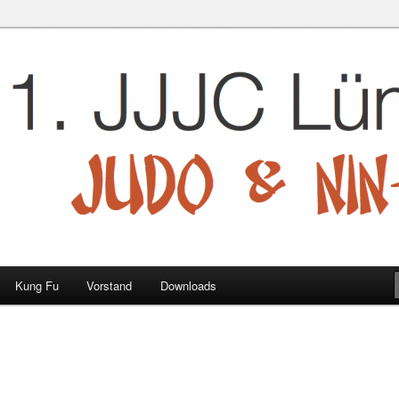
 e.V.
Kung Fu
Vorstand
Downloads