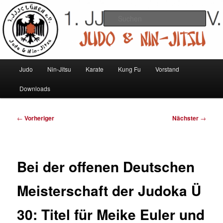
Zum
Judo und Ninjitsu
primären
Such
Inhalt
springen
1. JJJC Lünen e.V.
Hauptmenü
Judo
Nin-Jitsu
Karate
Kung Fu
Vorstand
Downloads
Beitragsnavigation
←
Vorheriger
Nächster
→
Bei der offenen Deutschen
Meisterschaft der Judoka Ü
30: Titel für Meike Euler und