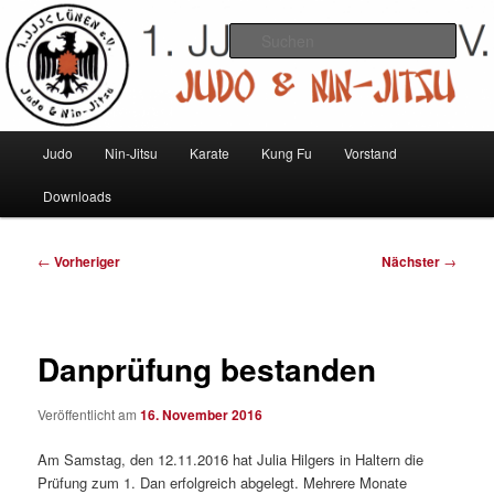
Zum
Judo und Ninjitsu
primären
Such
Inhalt
springen
1. JJJC Lünen e.V.
Hauptmenü
Judo
Nin-Jitsu
Karate
Kung Fu
Vorstand
Downloads
Beitragsnavigation
←
Vorheriger
Nächster
→
Danprüfung bestanden
Veröffentlicht am
16. November 2016
Am Samstag, den 12.11.2016 hat Julia Hilgers in Haltern die
Prüfung zum 1. Dan erfolgreich abgelegt. Mehrere Monate