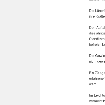
Die Lüneri
ihre Kräft
Den Auftak
diesjährig
Standkampf
befreien k
Die Gewic
nicht gewe
Bis 70 kg 
erfahrene
warf.
Im Leichtg
vermeintli