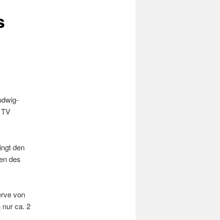
s
udwig-
s TV
ingt den
nen des
erve von
 nur ca. 2