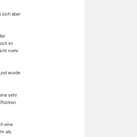
n sich aber
der
sich im
nicht mehr
 und wurde
eine sehr
n Rücken
ch eine
hr als