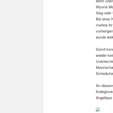
Beim Stand
Wyona Wam
Sieg oder 
Bei einer
merkte ihr
vorherige
wurde leid
Somit kon
wieder ke
Unentschie
Mannschaf
Schwächen
An diesem
Kolleginne
Angelique