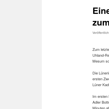
Ein
zum
Veröffentlic
Zum letzte
Uhland-Rea
Mesum sow
Die Lüneri
ersten Zwe
Lüner Kade
Im ersten 
Adler Bott
Minuten a