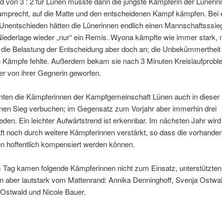
 von 3 : 2 für Lünen musste dann die jüngste Kämpferin der Lünerin
precht, auf die Matte und den entscheidenen Kampf kämpfen. Bei
Unentschieden hätten die Lünerinnen endlich einen Mannschaftsssieg
 Niederlage wieder „nur“ ein Remis. Wyona kämpfte wie immer stark,
 die Belastung der Entscheidung aber doch an; die Unbekümmertheit
n Kämpfe fehlte. Außerdem bekam sie nach 3 Minuten Kreislaufprob
er von ihrer Gegnerin geworfen.
nten die Kämpferinnen der Kampfgemeinschaft Lünen auch in dieser
inen Sieg verbuchen; im Gegensatz zum Vorjahr aber immerhin drei
den. Ein leichter Aufwärtstrend ist erkennbar. Im nächsten Jahr wird
t noch durch weitere Kämpferinnen verstärkt, so dass die vorhande
 hoffentlich kompensiert werden können.
 Tag kamen folgende Kämpferinnen nicht zum Einsatz, unterstützten 
n aber lautstark vom Mattenrand: Annika Denninghoff, Svenja Ostwal
 Ostwald und Nicole Bauer.