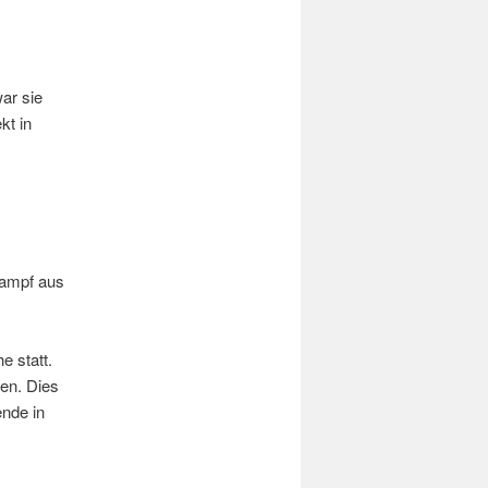
ar sie
kt in
kampf aus
e statt.
en. Dies
nde in