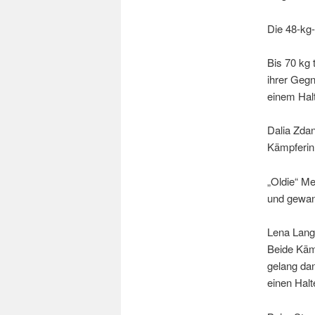
Die 48-kg-
Bis 70 kg 
ihrer Gegn
einem Halt
Dalia Zda
Kämpferin 
„Oldie“ Me
und gewan
Lena Lange
Beide Kämp
gelang da
einen Halt