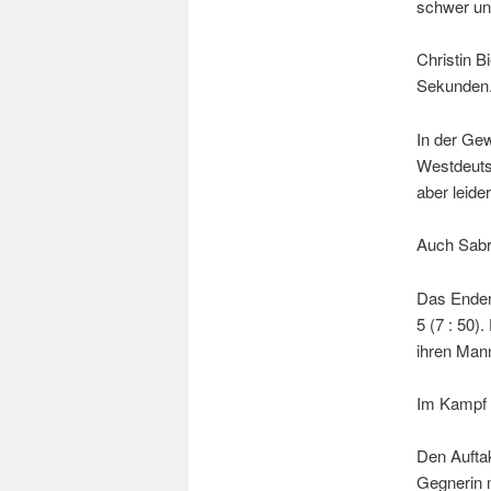
schwer und
Christin B
Sekunden
In der Gew
Westdeuts
aber leider
Auch Sabri
Das Ender
5 (7 : 50)
ihren Man
Im Kampf 
Den Aufta
Gegnerin m