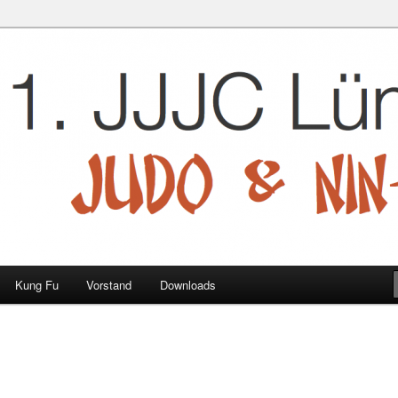
 e.V.
Kung Fu
Vorstand
Downloads