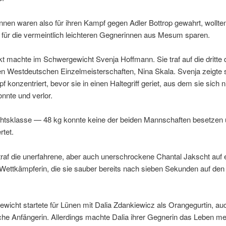
nnen waren also für ihren Kampf gegen Adler Bottrop gewahrt, wollte
e für die vermeintlich leichteren Gegnerinnen aus Mesum sparen.
t machte im Schwergewicht Svenja Hoffmann. Sie traf auf die dritte 
en Westdeutschen Einzelmeisterschaften, Nina Skala. Svenja zeigte 
 konzentriert, bevor sie in einen Haltegriff geriet, aus dem sie sich 
onnte und verlor.
htsklasse — 48 kg konnte keine der beiden Mannschaften besetzen
rtet.
traf die unerfahrene, aber auch unerschrockene Chantal Jakscht auf 
 Wettkämpferin, die sie sauber bereits nach sieben Sekunden auf de
ewicht startete für Lünen mit Dalia Zdankiewicz als Orangegurtin, au
che Anfängerin. Allerdings machte Dalia ihrer Gegnerin das Leben me