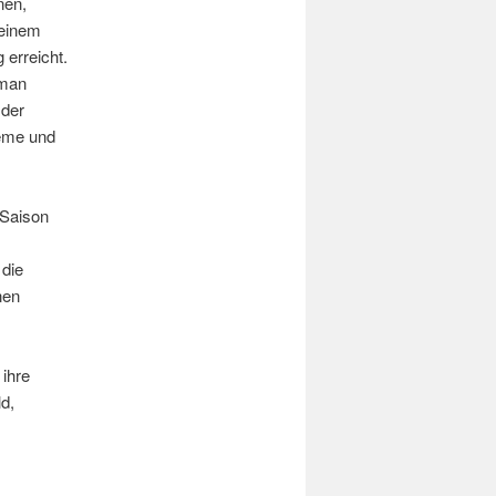
nen,
 einem
 erreicht.
 man
 der
leme und
 Saison
 die
nen
ihre
d,