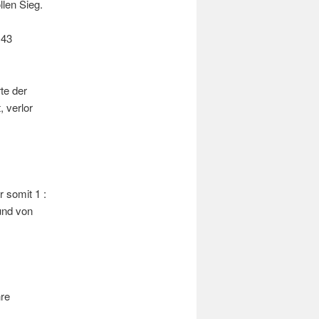
llen Sieg.
 43
te der
 verlor
 somit 1 :
 und von
re