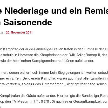
e Niederlage und ein Remi
 Saisonende
ht am
20. November 2011
n Kampftag der Judo-Landesliga-Frauen trafen in der Turnhalle der L
lschule in Horstmar die Kämpferinnen der DJK Adler Bottrop II, de
ie der heimischen Kampfgemeinschaft Lünen aufeinander.
nnen, denen bisher noch immer kein Sieg gelungen ist, wollten unbed
ier einfahren. Bei diesem Kampftag waren auch fast alle Kämpferin
rs vertreten, so dass das Unternehmen „Sieg“ greifbar nahe schien.
Kampf trafen die Gäste aufeinander. Hier fertigte die Bundesliga-Res
rop den TV Mesum mit 7 : 0 (70 : 0) nach einer Gesamtkampfzeit von
b.