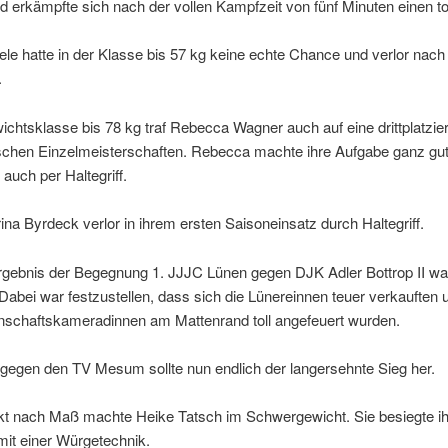
 erkämpfte sich nach der vollen Kampfzeit von fünf Minuten einen to
iele hatte in der Klasse bis 57 kg keine echte Chance und verlor nach
.
ichtsklasse bis 78 kg traf Rebecca Wagner auch auf eine drittplatzier
chen Einzelmeisterschaften. Rebecca machte ihre Aufgabe ganz gut,
 auch per Haltegriff.
na Byrdeck verlor in ihrem ersten Saisoneinsatz durch Haltegriff.
gebnis der Begegnung 1. JJJC Lünen gegen DJK Adler Bottrop II war
. Dabei war festzustellen, dass sich die Lünereinnen teuer verkauften
nschaftskameradinnen am Mattenrand toll angefeuert wurden.
gegen den TV Mesum sollte nun endlich der langersehnte Sieg her.
kt nach Maß machte Heike Tatsch im Schwergewicht. Sie besiegte ih
it einer Würgetechnik.