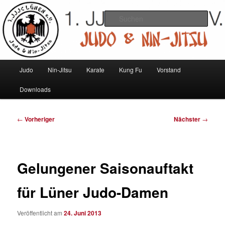
Zum
Judo und Ninjitsu
primären
Such
Inhalt
springen
1. JJJC Lünen e.V.
Hauptmenü
Judo
Nin-Jitsu
Karate
Kung Fu
Vorstand
Downloads
Beitragsnavigation
←
Vorheriger
Nächster
→
Gelungener Saisonauftakt
für Lüner Judo-Damen
Veröffentlicht am
24. Juni 2013