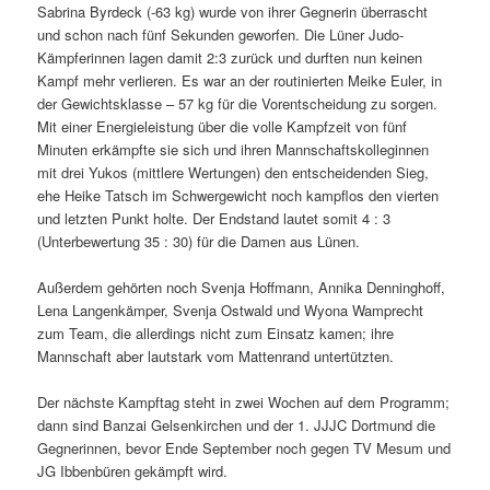
Sabrina Byrdeck (-63 kg) wurde von ihrer Gegnerin überrascht
und schon nach fünf Sekunden geworfen. Die Lüner Judo-
Kämpferinnen lagen damit 2:3 zurück und durften nun keinen
Kampf mehr verlieren. Es war an der routinierten Meike Euler, in
der Gewichtsklasse – 57 kg für die Vorentscheidung zu sorgen.
Mit einer Energieleistung über die volle Kampfzeit von fünf
Minuten erkämpfte sie sich und ihren Mannschaftskolleginnen
mit drei Yukos (mittlere Wertungen) den entscheidenden Sieg,
ehe Heike Tatsch im Schwergewicht noch kampflos den vierten
und letzten Punkt holte. Der Endstand lautet somit 4 : 3
(Unterbewertung 35 : 30) für die Damen aus Lünen.
Außerdem gehörten noch Svenja Hoffmann, Annika Denninghoff,
Lena Langenkämper, Svenja Ostwald und Wyona Wamprecht
zum Team, die allerdings nicht zum Einsatz kamen; ihre
Mannschaft aber lautstark vom Mattenrand untertützten.
Der nächste Kampftag steht in zwei Wochen auf dem Programm;
dann sind Banzai Gelsenkirchen und der 1. JJJC Dortmund die
Gegnerinnen, bevor Ende September noch gegen TV Mesum und
JG Ibbenbüren gekämpft wird.