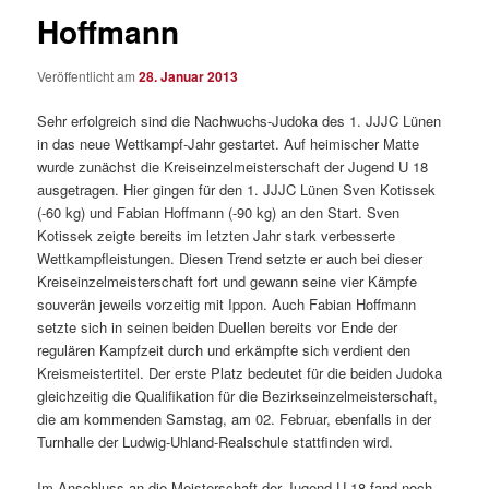
Hoffmann
Veröffentlicht am
28. Januar 2013
Sehr erfolgreich sind die Nachwuchs-Judoka des 1. JJJC Lünen
in das neue Wettkampf-Jahr gestartet. Auf heimischer Matte
wurde zunächst die Kreiseinzelmeisterschaft der Jugend U 18
ausgetragen. Hier gingen für den 1. JJJC Lünen Sven Kotissek
(-60 kg) und Fabian Hoffmann (-90 kg) an den Start. Sven
Kotissek zeigte bereits im letzten Jahr stark verbesserte
Wettkampfleistungen. Diesen Trend setzte er auch bei dieser
Kreiseinzelmeisterschaft fort und gewann seine vier Kämpfe
souverän jeweils vorzeitig mit Ippon. Auch Fabian Hoffmann
setzte sich in seinen beiden Duellen bereits vor Ende der
regulären Kampfzeit durch und erkämpfte sich verdient den
Kreismeistertitel. Der erste Platz bedeutet für die beiden Judoka
gleichzeitig die Qualifikation für die Bezirkseinzelmeisterschaft,
die am kommenden Samstag, am 02. Februar, ebenfalls in der
Turnhalle der Ludwig-Uhland-Realschule stattfinden wird.
Im Anschluss an die Meisterschaft der Jugend U 18 fand noch