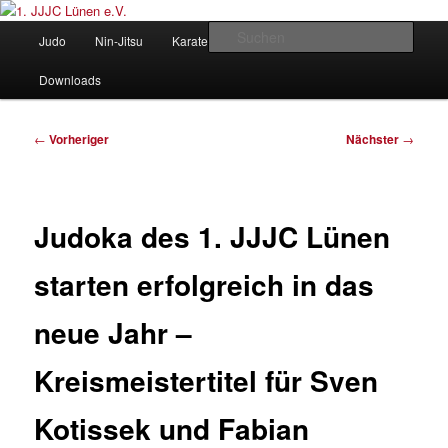
Zum
Judo und Ninjitsu
primären
Hauptmenü
Such
Judo
Nin-Jitsu
Karate
Kung Fu
Vorstand
Inhalt
springen
1. JJJC Lünen e.V.
Downloads
Beitragsnavigation
←
Vorheriger
Nächster
→
Judoka des 1. JJJC Lünen
starten erfolgreich in das
neue Jahr –
Kreismeistertitel für Sven
Kotissek und Fabian