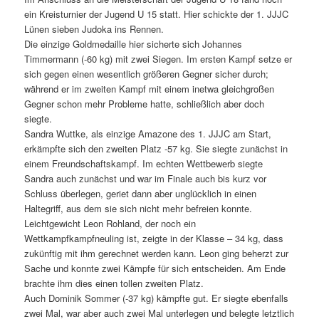
ein Kreisturnier der Jugend U 15 statt. Hier schickte der 1. JJJC
Lünen sieben Judoka ins Rennen.
Die einzige Goldmedaille hier sicherte sich Johannes
Timmermann (-60 kg) mit zwei Siegen. Im ersten Kampf setze er
sich gegen einen wesentlich größeren Gegner sicher durch;
während er im zweiten Kampf mit einem inetwa gleichgroßen
Gegner schon mehr Probleme hatte, schließlich aber doch
siegte.
Sandra Wuttke, als einzige Amazone des 1. JJJC am Start,
erkämpfte sich den zweiten Platz -57 kg. Sie siegte zunächst in
einem Freundschaftskampf. Im echten Wettbewerb siegte
Sandra auch zunächst und war im Finale auch bis kurz vor
Schluss überlegen, geriet dann aber unglücklich in einen
Haltegriff, aus dem sie sich nicht mehr befreien konnte.
Leichtgewicht Leon Rohland, der noch ein
Wettkampfkampfneuling ist, zeigte in der Klasse – 34 kg, dass
zukünftig mit ihm gerechnet werden kann. Leon ging beherzt zur
Sache und konnte zwei Kämpfe für sich entscheiden. Am Ende
brachte ihm dies einen tollen zweiten Platz.
Auch Dominik Sommer (-37 kg) kämpfte gut. Er siegte ebenfalls
zwei Mal, war aber auch zwei Mal unterlegen und belegte letztlich