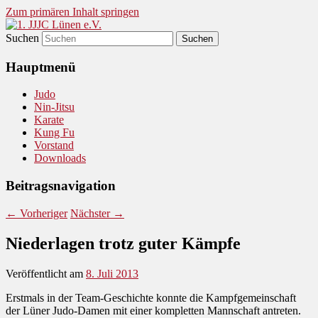
Zum primären Inhalt springen
Suchen
Judo und Ninjitsu
1. JJJC Lünen e.V.
Hauptmenü
Judo
Nin-Jitsu
Karate
Kung Fu
Vorstand
Downloads
Beitragsnavigation
←
Vorheriger
Nächster
→
Niederlagen trotz guter Kämpfe
Veröffentlicht am
8. Juli 2013
Erstmals in der Team-Geschichte konnte die Kampfgemeinschaft
der Lüner Judo-Damen mit einer kompletten Mannschaft antreten.