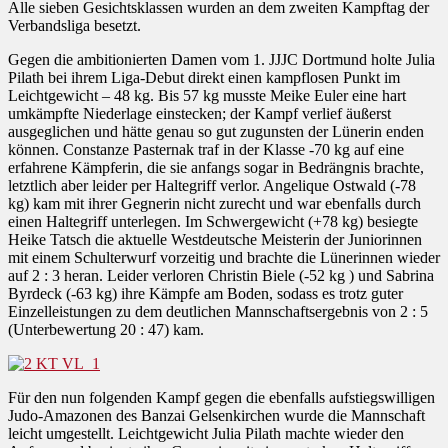
Alle sieben Gesichtsklassen wurden an dem zweiten Kampftag der
Verbandsliga besetzt.
Gegen die ambitionierten Damen vom 1. JJJC Dortmund holte Julia
Pilath bei ihrem Liga-Debut direkt einen kampflosen Punkt im
Leichtgewicht – 48 kg. Bis 57 kg musste Meike Euler eine hart
umkämpfte Niederlage einstecken; der Kampf verlief äußerst
ausgeglichen und hätte genau so gut zugunsten der Lünerin enden
können. Constanze Pasternak traf in der Klasse -70 kg auf eine
erfahrene Kämpferin, die sie anfangs sogar in Bedrängnis brachte,
letztlich aber leider per Haltegriff verlor. Angelique Ostwald (-78
kg) kam mit ihrer Gegnerin nicht zurecht und war ebenfalls durch
einen Haltegriff unterlegen. Im Schwergewicht (+78 kg) besiegte
Heike Tatsch die aktuelle Westdeutsche Meisterin der Juniorinnen
mit einem Schulterwurf vorzeitig und brachte die Lünerinnen wieder
auf 2 : 3 heran. Leider verloren Christin Biele (-52 kg ) und Sabrina
Byrdeck (-63 kg) ihre Kämpfe am Boden, sodass es trotz guter
Einzelleistungen zu dem deutlichen Mannschaftsergebnis von 2 : 5
(Unterbewertung 20 : 47) kam.
Für den nun folgenden Kampf gegen die ebenfalls aufstiegswilligen
Judo-Amazonen des Banzai Gelsenkirchen wurde die Mannschaft
leicht umgestellt. Leichtgewicht Julia Pilath machte wieder den