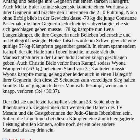
Anfang und besiegte ihre Gegnerin mit einem starken Haltegriff.
Auch Meike Euler konnte siegen; sie konterte einen Wurfansatz
ihrer Gegnerin und brachte den Lünerinnen die 2 : 0 Führung. Noch
ohne Erfolg blieb in der Gewichtsklasse -70 kg die junge Constanze
Pasternak, die ihrer Gegnerin jedoch einiges abverlangte, ehe sie
sich geschlagen geben musste. -78 kg kämpfte nun Lena
Langenkämper, die ihre Gegnerin nach Belieben beherrschte und
mit Haltegriff besiegte. Heike Tatsch wurde im Schwergewicht eine
quirlige 57-kg-Kämpferin gegenüber gestellt. In einem spannendem
Kampf, der die Halle zum Toben brachte, musste sich die
Mannschaftsführerin der Lüner Judo-Damen knapp geschlagen
geben. Auch Christin Biele verlor ihren Kampf, sodass Wyona
Wamprecht (-63 kg) bei einem Stand von 3 : 3 antreten musste.
Wyona kämpfte mutig, gelang aber leider auch in einen Haltegriff
ihrer Gegnerin, den diese 25 Sekunden zum vorzeitigen Sieg halten
konnte. Damit ging auch dieser Mannschaftskampf, wenn auch
knapp, verloren (3:4 / 30:37).
Der nächste und letzte Kampftag steht am 28. September in
Ibbenbüren an. Gegnerinnen dort werden die Damen des TV
Mesum und die Gastgeberinnen der Judo-Giants Ibbenbüren sein.
Sofern die Lünerinnen bei diesen Kämpfen eine ähnlich engagierte
Leistung abrufen können, sollte noch der ein oder andere
Mannschaftssieg drin sein.