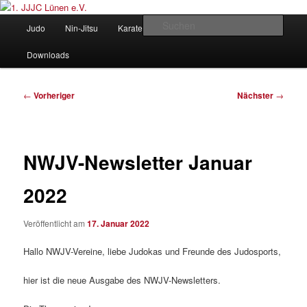
Zum
Judo und Ninjitsu
primären
Hauptmenü
Such
Judo
Nin-Jitsu
Karate
Kung Fu
Vorstand
Inhalt
springen
1. JJJC Lünen e.V.
Downloads
Beitragsnavigation
←
Vorheriger
Nächster
→
NWJV-Newsletter Januar
2022
Veröffentlicht am
17. Januar 2022
Hallo NWJV-Vereine, liebe Judokas und Freunde des Judosports,
hier ist die neue Ausgabe des NWJV-Newsletters.