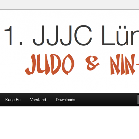
 e.V.
Kung Fu
Vorstand
Downloads