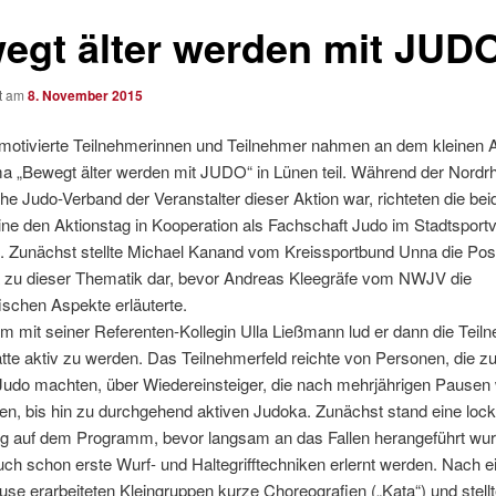
egt älter werden mit JUD
ht am
8. November 2015
motivierte Teilnehmerinnen und Teilnehmer nahmen an dem kleinen A
 „Bewegt älter werden mit JUDO“ in Lünen teil. Während der Nordrh
he Judo-Verband der Veranstalter dieser Aktion war, richteten die be
ne den Aktionstag in Kooperation als Fachschaft Judo im Stadtsport
. Zunächst stellte Michael Kanand vom Kreissportbund Unna die Posi
zu dieser Thematik dar, bevor Andreas Kleegräfe vom NWJV die
ischen Aspekte erläuterte.
mit seiner Referenten-Kollegin Ulla Ließmann lud er dann die Teiln
tte aktiv zu werden. Das Teilnehmerfeld reichte von Personen, die z
Judo machten, über Wiedereinsteiger, die nach mehrjährigen Pausen
en, bis hin zu durchgehend aktiven Judoka. Zunächst stand eine loc
 auf dem Programm, bevor langsam an das Fallen herangeführt wu
ch schon erste Wurf- und Haltegrifftechniken erlernt werden. Nach e
se erarbeiteten Kleingruppen kurze Choreografien („Kata“) und stell