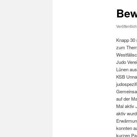
Bew
Veröffentlic
Knapp 30 
zum Thema
Westfälisc
Judo Verei
Lünen aus
KSB Unna 
judospezif
Gemeinsam 
auf der Ma
Mal aktiv 
aktiv wurd
Erwärmung
konnten au
kurzen Pau