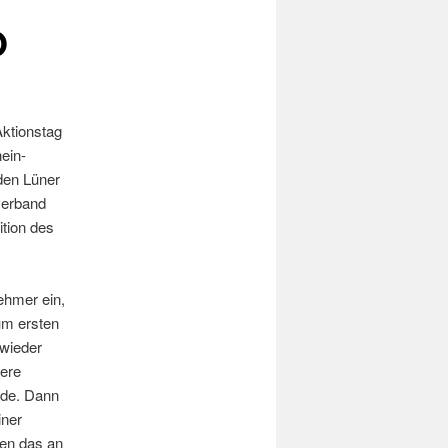
O
ktionstag
ein-
iden Lüner
verband
tion des
ehmer ein,
um ersten
 wieder
kere
rde. Dann
iner
ten das an