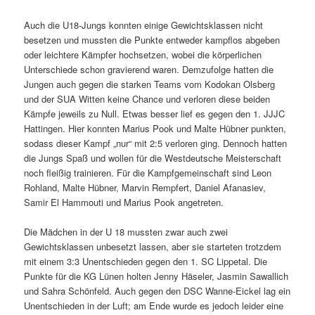
Auch die U18-Jungs konnten einige Gewichtsklassen nicht
besetzen und mussten die Punkte entweder kampflos abgeben
oder leichtere Kämpfer hochsetzen, wobei die körperlichen
Unterschiede schon gravierend waren. Demzufolge hatten die
Jungen auch gegen die starken Teams vom Kodokan Olsberg
und der SUA Witten keine Chance und verloren diese beiden
Kämpfe jeweils zu Null. Etwas besser lief es gegen den 1. JJJC
Hattingen. Hier konnten Marius Pook und Malte Hübner punkten,
sodass dieser Kampf „nur“ mit 2:5 verloren ging. Dennoch hatten
die Jungs Spaß und wollen für die Westdeutsche Meisterschaft
noch fleißig trainieren. Für die Kampfgemeinschaft sind Leon
Rohland, Malte Hübner, Marvin Rempfert, Daniel Afanasiev,
Samir El Hammouti und Marius Pook angetreten.
Die Mädchen in der U 18 mussten zwar auch zwei
Gewichtsklassen unbesetzt lassen, aber sie starteten trotzdem
mit einem 3:3 Unentschieden gegen den 1. SC Lippetal. Die
Punkte für die KG Lünen holten Jenny Häseler, Jasmin Sawallich
und Sahra Schönfeld. Auch gegen den DSC Wanne-Eickel lag ein
Unentschieden in der Luft; am Ende wurde es jedoch leider eine