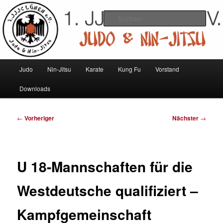
Zum
Judo und Ninjitsu
primären
Such
Inhalt
springen
1. JJJC Lünen e.V.
Hauptmenü
Judo
Nin-Jitsu
Karate
Kung Fu
Vorstand
Downloads
Beitragsnavigation
←
Vorheriger
Nächster
→
U 18-Mannschaften für die
Westdeutsche qualifiziert –
Kampfgemeinschaft