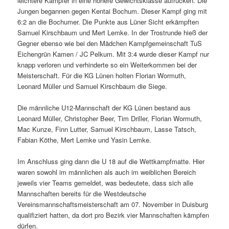
leichtere Kämpfer in eine höhere Gewichtsklasse aufrücken. Die
Jungen begannen gegen Kentai Bochum. Dieser Kampf ging mit
6:2 an die Bochumer. Die Punkte aus Lüner Sicht erkämpften
Samuel Kirschbaum und Mert Lemke. In der Trostrunde hieß der
Gegner ebenso wie bei den Mädchen Kampfgemeinschaft TuS
Eichengrün Kamen / JC Pelkum. Mit 3:4 wurde dieser Kampf nur
knapp verloren und verhinderte so ein Weiterkommen bei der
Meisterschaft. Für die KG Lünen holten Florian Wormuth,
Leonard Müller und Samuel Kirschbaum die Siege.
Die männliche U12-Mannschaft der KG Lünen bestand aus
Leonard Müller, Christopher Beer, Tim Driller, Florian Wormuth,
Mac Kunze, Finn Lutter, Samuel Kirschbaum, Lasse Tatsch,
Fabian Köthe, Mert Lemke und Yasin Lemke.
Im Anschluss ging dann die U 18 auf die Wettkampfmatte. Hier
waren sowohl im männlichen als auch im weiblichen Bereich
jeweils vier Teams gemeldet, was bedeutete, dass sich alle
Mannschaften bereits für die Westdeutsche
Vereinsmannschaftsmeisterschaft am 07. November in Duisburg
qualifiziert hatten, da dort pro Bezirk vier Mannschaften kämpfen
dürfen.