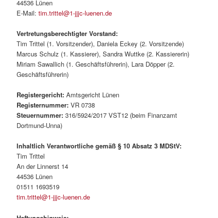
44536 Lünen
E-Mail:
tim.trittel@1-jjjc-luenen.de
Vertretungsberechtigter Vorstand:
Tim Trittel (1. Vorsitzender), Daniela Eckey (2. Vorsitzende)
Marcus Schulz (1. Kassierer), Sandra Wuttke (2. Kassiererin)
Miriam Sawallich (1. Geschäftsführerin), Lara Döpper (2.
Geschäftsführerin)
Registergericht:
Amtsgericht Lünen
Registernummer:
VR 0738
Steuernummer:
316/5924/2017 VST12 (beim Finanzamt
Dortmund-Unna)
Inhaltlich Verantwortliche gemäß § 10 Absatz 3 MDStV:
Tim Trittel
An der Linnerst 14
44536 Lünen
01511 1693519
tim.trittel@1-jjjc-luenen.de
Haftungshinweis: