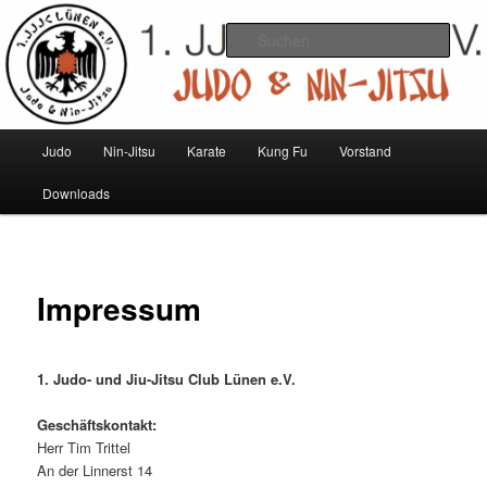
Zum
Judo und Ninjitsu
primären
Such
Inhalt
springen
1. JJJC Lünen e.V.
Hauptmenü
Judo
Nin-Jitsu
Karate
Kung Fu
Vorstand
Downloads
Impressum
1. Judo- und Jiu-Jitsu Club Lünen e.V.
Geschäftskontakt:
Herr Tim Trittel
An der Linnerst 14