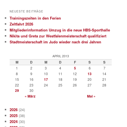
NEUESTE BEITRÄGE
Trainingszeiten in den Ferien
Zeltfahrt 2026
Mitgliederinformation Umzug in die neue HBS-Sporthalle
Nikita und Greta zur Westfalenmeisterschaft qualifiziert
Stadtmeisterschaft im Judo wieder nach drei Jahren
APRIL 2013
M
D
M
D
F
S
S
1
2
3
4
5
6
7
8
9
10
11
12
13
14
15
16
17
18
19
20
21
22
23
24
25
26
27
28
29
30
« März
Mai »
2026
(24)
2025
(38)
2024
(30)