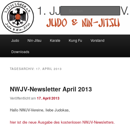
Zum
Zum
Judo und Ninjitsu
primären
sekundären
Such
Inhalt
Inhalt
springen
springen
1. JJJC Lünen e.V.
Hauptmenü
Judo
Nin-Jitsu
Karate
Kung Fu
Vorstand
Downloads
TAGESARCHIV:
17. APRIL 2013
NWJV-Newsletter April 2013
Veröffentlicht am
17. April 2013
Hallo NWJV-Vereine, liebe Judokas,
hier ist die neue Ausgabe des kostenlosen NWJV-Newsletters.