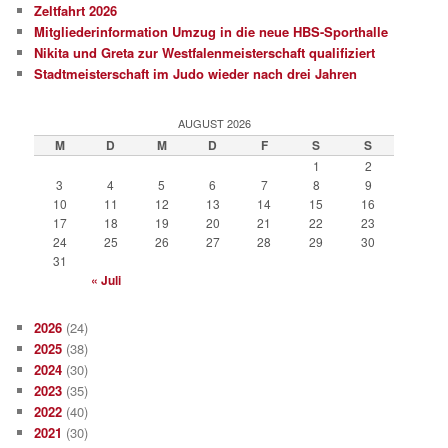
Zeltfahrt 2026
Mitgliederinformation Umzug in die neue HBS-Sporthalle
Nikita und Greta zur Westfalenmeisterschaft qualifiziert
Stadtmeisterschaft im Judo wieder nach drei Jahren
AUGUST 2026
M
D
M
D
F
S
S
1
2
3
4
5
6
7
8
9
10
11
12
13
14
15
16
17
18
19
20
21
22
23
24
25
26
27
28
29
30
31
« Juli
2026
(24)
2025
(38)
2024
(30)
2023
(35)
2022
(40)
2021
(30)