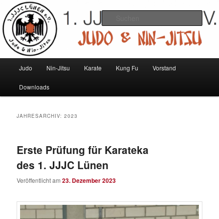
Zum
Zum
Judo und Ninjitsu
primären
sekundären
Such
Inhalt
Inhalt
springen
springen
1. JJJC Lünen e.V.
Hauptmenü
Judo
Nin-Jitsu
Karate
Kung Fu
Vorstand
Downloads
JAHRESARCHIV:
2023
Erste Prüfung für Karateka
des 1. JJJC Lünen
Veröffentlicht am
23. Dezember 2023