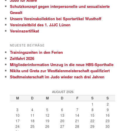
Judo für Ältere
Schutzkonzept gegen interpersonelle und sexualisierte
Gewalt
Unsere Vereinskollektion bei Sportartikel Wusthoff
Vereinsleitbild des 1. JJJC Lünen
Vereinszertifikat
NEUESTE BEITRÄGE
Trainingszeiten in den Ferien
Zeltfahrt 2026
Mitgliederinformation Umzug in die neue HBS-Sporthalle
Nikita und Greta zur Westfalenmeisterschaft qualifiziert
Stadtmeisterschaft im Judo wieder nach drei Jahren
AUGUST 2026
M
D
M
D
F
S
S
1
2
3
4
5
6
7
8
9
10
11
12
13
14
15
16
17
18
19
20
21
22
23
24
25
26
27
28
29
30