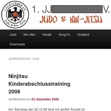
Zum
Zum
Judo und Ninjitsu
primären
sekundären
Such
Inhalt
Inhalt
springen
springen
1. JJJC Lünen e.V.
Hauptmenü
Judo
Nin-Jitsu
Karate
Kung Fu
Vorstand
Downloads
JAHRESARCHIV:
2008
Ninjitsu
Kinderabschlusstraining
2008
Veröffentlicht am
23. Dezember 2008
Am Samstag den 20.12.08 fand mit großer Anzahl an