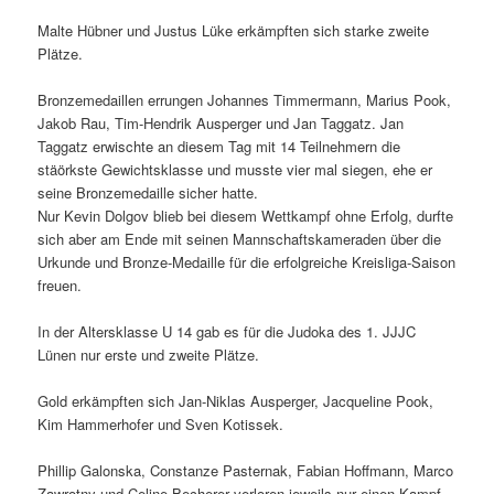
Malte Hübner und Justus Lüke erkämpften sich starke zweite
Plätze.
Bronzemedaillen errungen Johannes Timmermann, Marius Pook,
Jakob Rau, Tim-Hendrik Ausperger und Jan Taggatz. Jan
Taggatz erwischte an diesem Tag mit 14 Teilnehmern die
stäörkste Gewichtsklasse und musste vier mal siegen, ehe er
seine Bronzemedaille sicher hatte.
Nur Kevin Dolgov blieb bei diesem Wettkampf ohne Erfolg, durfte
sich aber am Ende mit seinen Mannschaftskameraden über die
Urkunde und Bronze-Medaille für die erfolgreiche Kreisliga-Saison
freuen.
In der Altersklasse U 14 gab es für die Judoka des 1. JJJC
Lünen nur erste und zweite Plätze.
Gold erkämpften sich Jan-Niklas Ausperger, Jacqueline Pook,
Kim Hammerhofer und Sven Kotissek.
Phillip Galonska, Constanze Pasternak, Fabian Hoffmann, Marco
Zawrotny und Celine Becherer verloren jeweils nur einen Kampf