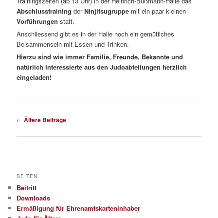
Trainingszeiten (ab 13 Uhr) in der Heinrich-Bußmann-Halle das
Abschlusstraining
der
Ninjitsugruppe
mit ein paar kleinen
Vorführungen
statt.
Anschliessend gibt es in der Halle noch ein gemütliches
Beisammensein mit Essen und Trinken.
Hierzu
sind wie immer Familie, Freunde, Bekannte und
natürlich Interessierte aus den Judoabteilungen herzlich
eingeladen!
Beitragsnavigation
←
Ältere Beiträge
SEITEN
Beitritt
Downloads
Ermäßigung für Ehrenamtskarteninhaber