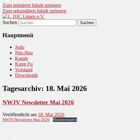
Zum primären Inhalt springen
Zum sekundären Inhalt springen
Suchen
Judo und Ninjitsu
1. JJJC Lünen e.V.
Hauptmenü
Judo
Nin-Jitsu
Karate
Kung Fu
Vorstand
Downloads
Tagesarchiv:
18. Mai 2026
NWJV Newsletter Mai 2026
Veröffentlicht am
18. Mai 2026
NWJV-Newsletter Mai 2026
Herunterladen