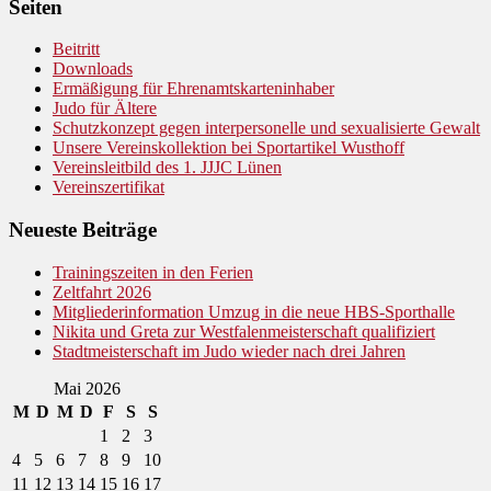
Seiten
Beitritt
Downloads
Ermäßigung für Ehrenamtskarteninhaber
Judo für Ältere
Schutzkonzept gegen interpersonelle und sexualisierte Gewalt
Unsere Vereinskollektion bei Sportartikel Wusthoff
Vereinsleitbild des 1. JJJC Lünen
Vereinszertifikat
Neueste Beiträge
Trainingszeiten in den Ferien
Zeltfahrt 2026
Mitgliederinformation Umzug in die neue HBS-Sporthalle
Nikita und Greta zur Westfalenmeisterschaft qualifiziert
Stadtmeisterschaft im Judo wieder nach drei Jahren
Mai 2026
M
D
M
D
F
S
S
1
2
3
4
5
6
7
8
9
10
11
12
13
14
15
16
17