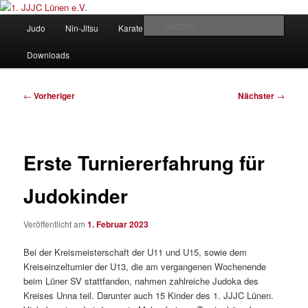
Zum
Judo und Ninjitsu
primären
Hauptmenü
Such
Judo
Nin-Jitsu
Karate
Kung Fu
Vorstand
Inhalt
springen
1. JJJC Lünen e.V.
Downloads
Beitragsnavigation
←
Vorheriger
Nächster
→
Erste Turniererfahrung für
Judokinder
Veröffentlicht am
1. Februar 2023
Bei der Kreismeisterschaft der U11 und U15, sowie dem
Kreiseinzelturnier der U13, die am vergangenen Wochenende
beim Lüner SV stattfanden, nahmen zahlreiche Judoka des
Kreises Unna teil. Darunter auch 15 Kinder des 1. JJJC Lünen.