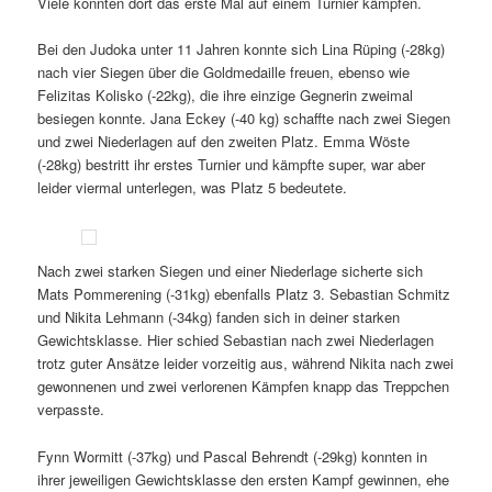
Viele konnten dort das erste Mal auf einem Turnier kämpfen.
Bei den Judoka unter 11 Jahren konnte sich Lina Rüping (-28kg)
nach vier Siegen über die Goldmedaille freuen, ebenso wie
Felizitas Kolisko (-22kg), die ihre einzige Gegnerin zweimal
besiegen konnte. Jana Eckey (-40 kg) schaffte nach zwei Siegen
und zwei Niederlagen auf den zweiten Platz. Emma Wöste
(-28kg) bestritt ihr erstes Turnier und kämpfte super, war aber
leider viermal unterlegen, was Platz 5 bedeutete.
Nach zwei starken Siegen und einer Niederlage sicherte sich
Mats Pommerening (-31kg) ebenfalls Platz 3. Sebastian Schmitz
und Nikita Lehmann (-34kg) fanden sich in deiner starken
Gewichtsklasse. Hier schied Sebastian nach zwei Niederlagen
trotz guter Ansätze leider vorzeitig aus, während Nikita nach zwei
gewonnenen und zwei verlorenen Kämpfen knapp das Treppchen
verpasste.
Fynn Wormitt (-37kg) und Pascal Behrendt (-29kg) konnten in
ihrer jeweiligen Gewichtsklasse den ersten Kampf gewinnen, ehe