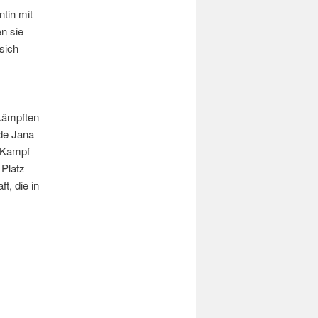
tin mit
en sie
sich
 kämpften
de Jana
n Kampf
 Platz
t, die in