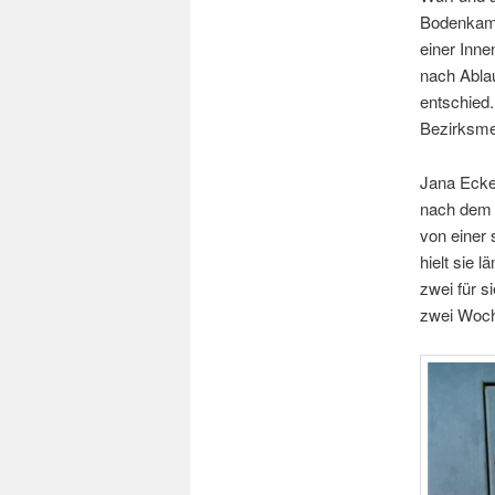
Bodenkampf
einer Inne
nach Abla
entschied.
Bezirksmei
Jana Eckey
nach dem 
von einer 
hielt sie 
zwei für s
zwei Woche