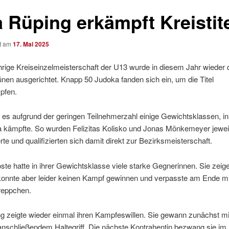
a Rüping erkämpft Kreistit
ht am
17. Mai 2025
hrige Kreiseinzelmeisterschaft der U13 wurde in diesem Jahr wieder
nen ausgerichtet. Knapp 50 Judoka fanden sich ein, um die Titel
pfen.
 es aufgrund der geringen Teilnehmerzahl einige Gewichtsklassen, i
a kämpfte. So wurden Felizitas Kolisko und Jonas Mönkemeyer jewei
erte und qualifizierten sich damit direkt zur Bezirksmeisterschaft.
 hatte in ihrer Gewichtsklasse viele starke Gegnerinnen. Sie zeige
konnte aber leider keinen Kampf gewinnen und verpasste am Ende mi
reppchen.
g zeigte wieder einmal ihren Kampfeswillen. Sie gewann zunächst m
nschließendem Haltegriff. Die nächste Kontrahentin bezwang sie im