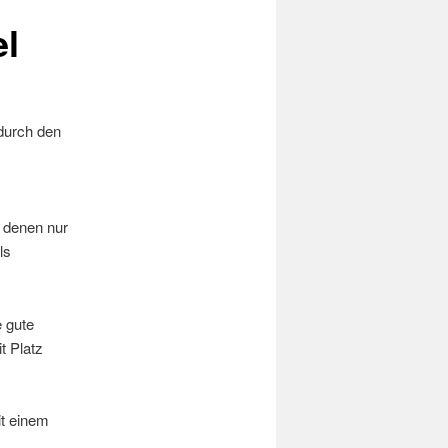
el
 durch den
n denen nur
ls
 gute
t Platz
it einem