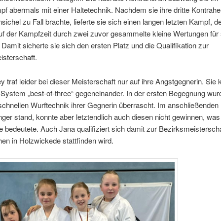
 abermals mit einer Haltetechnik. Nachdem sie ihre dritte Kontrahen
nsichel zu Fall brachte, lieferte sie sich einen langen letzten Kampf, d
uf der Kampfzeit durch zwei zuvor gesammelte kleine Wertungen für 
 Damit sicherte sie sich den ersten Platz und die Qualifikation zur
sterschaft.
 traf leider bei dieser Meisterschaft nur auf ihre Angstgegnerin. Sie
System „best-of-three“ gegeneinander. In der ersten Begegnung wur
schnellen Wurftechnik ihrer Gegnerin überrascht. Im anschließende
länger stand, konnte aber letztendlich auch diesen nicht gewinnen, was
ie bedeutete. Auch Jana qualifiziert sich damit zur Bezirksmeisterschaf
n in Holzwickede stattfinden wird.