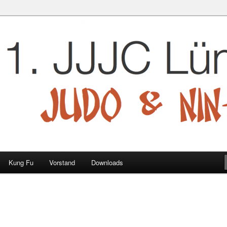
 e.V.
Kung Fu
Vorstand
Downloads