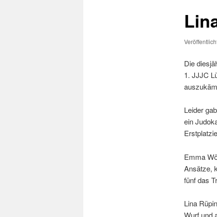
Lin
Veröffentlic
Die diesjä
1. JJJC Lü
auszukäm
Leider gab
ein Judok
Erstplatzi
Emma Wöste
Ansätze, 
fünf das T
Lina Rüpin
Wurf und a