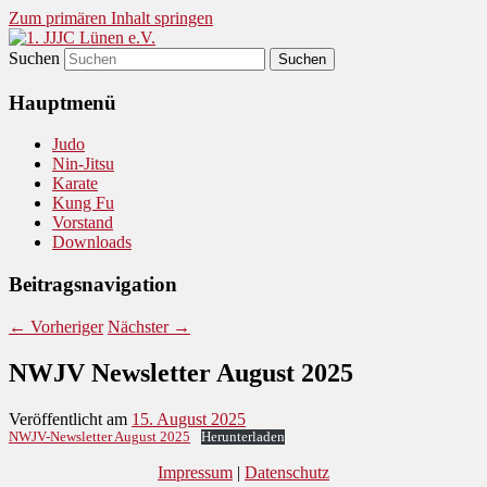
Zum primären Inhalt springen
Suchen
Judo und Ninjitsu
1. JJJC Lünen e.V.
Hauptmenü
Judo
Nin-Jitsu
Karate
Kung Fu
Vorstand
Downloads
Beitragsnavigation
←
Vorheriger
Nächster
→
NWJV Newsletter August 2025
Veröffentlicht am
15. August 2025
NWJV-Newsletter August 2025
Herunterladen
Impressum
|
Datenschutz