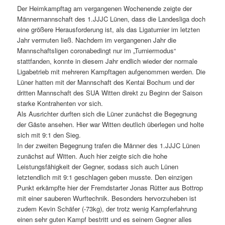
Der Heimkampftag am vergangenen Wochenende zeigte der
Männermannschaft des 1.JJJC Lünen, dass die Landesliga doch
eine größere Herausforderung ist, als das Ligaturnier im letzten
Jahr vermuten ließ. Nachdem im vergangenen Jahr die
Mannschaftsligen coronabedingt nur im „Turniermodus“
stattfanden, konnte in diesem Jahr endlich wieder der normale
Ligabetrieb mit mehreren Kampftagen aufgenommen werden. Die
Lüner hatten mit der Mannschaft des Kentai Bochum und der
dritten Mannschaft des SUA Witten direkt zu Beginn der Saison
starke Kontrahenten vor sich.
Als Ausrichter durften sich die Lüner zunächst die Begegnung
der Gäste ansehen. Hier war Witten deutlich überlegen und holte
sich mit 9:1 den Sieg.
In der zweiten Begegnung trafen die Männer des 1.JJJC Lünen
zunächst auf Witten. Auch hier zeigte sich die hohe
Leistungsfähigkeit der Gegner, sodass sich auch Lünen
letztendlich mit 9:1 geschlagen geben musste. Den einzigen
Punkt erkämpfte hier der Fremdstarter Jonas Rütter aus Bottrop
mit einer sauberen Wurftechnik. Besonders hervorzuheben ist
zudem Kevin Schäfer (-73kg), der trotz wenig Kampferfahrung
einen sehr guten Kampf bestritt und es seinem Gegner alles