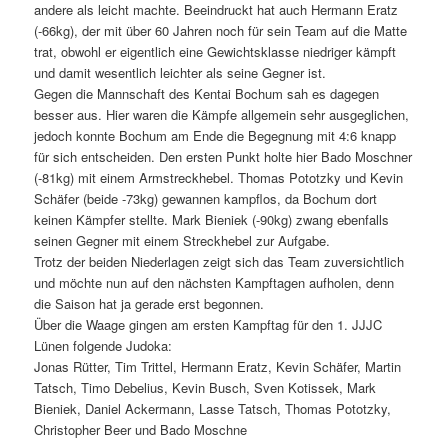
andere als leicht machte. Beeindruckt hat auch Hermann Eratz
(-66kg), der mit über 60 Jahren noch für sein Team auf die Matte
trat, obwohl er eigentlich eine Gewichtsklasse niedriger kämpft
und damit wesentlich leichter als seine Gegner ist.
Gegen die Mannschaft des Kentai Bochum sah es dagegen
besser aus. Hier waren die Kämpfe allgemein sehr ausgeglichen,
jedoch konnte Bochum am Ende die Begegnung mit 4:6 knapp
für sich entscheiden. Den ersten Punkt holte hier Bado Moschner
(-81kg) mit einem Armstreckhebel. Thomas Pototzky und Kevin
Schäfer (beide -73kg) gewannen kampflos, da Bochum dort
keinen Kämpfer stellte. Mark Bieniek (-90kg) zwang ebenfalls
seinen Gegner mit einem Streckhebel zur Aufgabe.
Trotz der beiden Niederlagen zeigt sich das Team zuversichtlich
und möchte nun auf den nächsten Kampftagen aufholen, denn
die Saison hat ja gerade erst begonnen.
Über die Waage gingen am ersten Kampftag für den 1. JJJC
Lünen folgende Judoka:
Jonas Rütter, Tim Trittel, Hermann Eratz, Kevin Schäfer, Martin
Tatsch, Timo Debelius, Kevin Busch, Sven Kotissek, Mark
Bieniek, Daniel Ackermann, Lasse Tatsch, Thomas Pototzky,
Christopher Beer und Bado Moschne