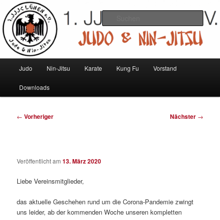
Zum
Judo und Ninjitsu
primären
Such
Inhalt
springen
1. JJJC Lünen e.V.
Hauptmenü
Judo
Nin-Jitsu
Karate
Kung Fu
Vorstand
Downloads
Beitragsnavigation
←
Vorheriger
Nächster
→
Veröffentlicht am
13. März 2020
Liebe Vereinsmitglieder,
das aktuelle Geschehen rund um die Corona-Pandemie zwingt
uns leider, ab der kommenden Woche unseren kompletten