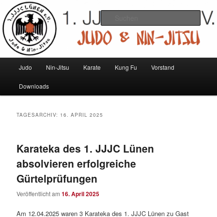
Zum
Zum
Judo und Ninjitsu
primären
sekundären
Such
Inhalt
Inhalt
springen
springen
1. JJJC Lünen e.V.
Hauptmenü
Judo
Nin-Jitsu
Karate
Kung Fu
Vorstand
Downloads
TAGESARCHIV:
16. APRIL 2025
Karateka des 1. JJJC Lünen
absolvieren erfolgreiche
Gürtelprüfungen
Veröffentlicht am
16. April 2025
Am 12.04.2025 waren 3 Karateka des 1. JJJC Lünen zu Gast