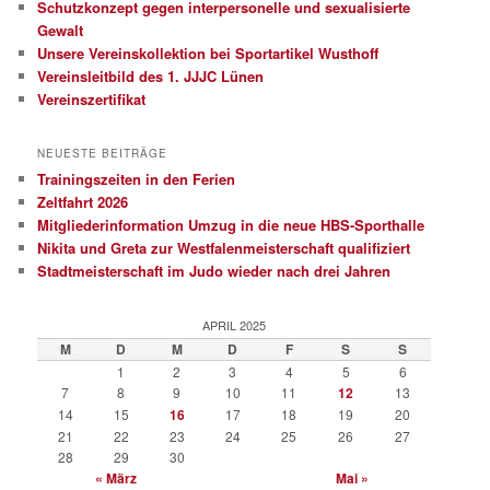
Schutzkonzept gegen interpersonelle und sexualisierte
Gewalt
Unsere Vereinskollektion bei Sportartikel Wusthoff
Vereinsleitbild des 1. JJJC Lünen
Vereinszertifikat
NEUESTE BEITRÄGE
Trainingszeiten in den Ferien
Zeltfahrt 2026
Mitgliederinformation Umzug in die neue HBS-Sporthalle
Nikita und Greta zur Westfalenmeisterschaft qualifiziert
Stadtmeisterschaft im Judo wieder nach drei Jahren
APRIL 2025
M
D
M
D
F
S
S
1
2
3
4
5
6
7
8
9
10
11
12
13
14
15
16
17
18
19
20
21
22
23
24
25
26
27
28
29
30
« März
Mai »