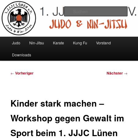
Zum
Judo und Ninjitsu
primären
Such
Inhalt
springen
1. JJJC Lünen e.V.
Hauptmenü
Judo
Nin-Jitsu
Karate
Kung Fu
Vorstand
Downloads
Beitragsnavigation
←
Vorheriger
Nächster
→
Kinder stark machen –
Workshop gegen Gewalt im
Sport beim 1. JJJC Lünen