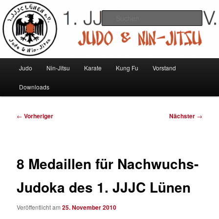
Zum
Judo und Ninjitsu
primären
Such
Inhalt
springen
1. JJJC Lünen e.V.
Hauptmenü
Judo
Nin-Jitsu
Karate
Kung Fu
Vorstand
Downloads
Beitragsnavigation
←
Vorheriger
Nächster
→
8 Medaillen für Nachwuchs-
Judoka des 1. JJJC Lünen
Veröffentlicht am
25. November 2010