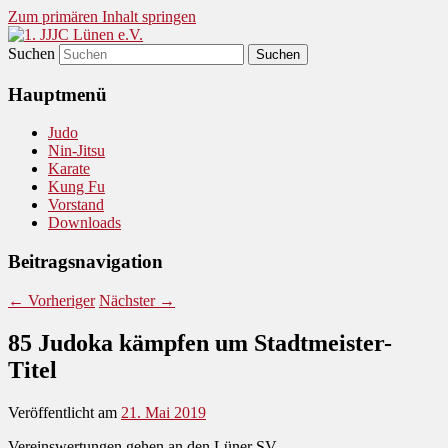
Zum primären Inhalt springen
Suchen
Judo und Ninjitsu
1. JJJC Lünen e.V.
Hauptmenü
Judo
Nin-Jitsu
Karate
Kung Fu
Vorstand
Downloads
Beitragsnavigation
←
Vorheriger
Nächster
→
85 Judoka kämpfen um Stadtmeister-
Titel
Veröffentlicht am
21. Mai 2019
Vereinswertungen gehen an den Lüner SV