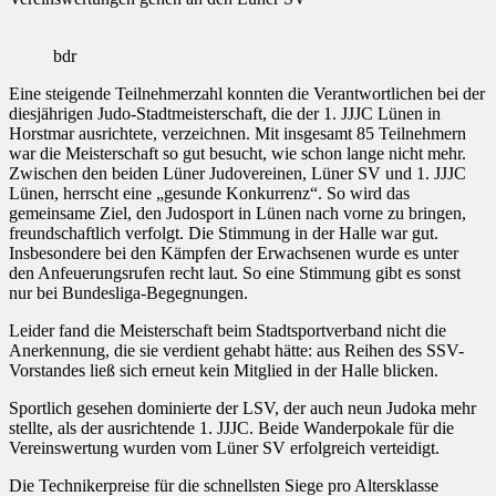
bdr
Eine steigende Teilnehmerzahl konnten die Verantwortlichen bei der
diesjährigen Judo-Stadtmeisterschaft, die der 1. JJJC Lünen in
Horstmar ausrichtete, verzeichnen. Mit insgesamt 85 Teilnehmern
war die Meisterschaft so gut besucht, wie schon lange nicht mehr.
Zwischen den beiden Lüner Judovereinen, Lüner SV und 1. JJJC
Lünen, herrscht eine „gesunde Konkurrenz“. So wird das
gemeinsame Ziel, den Judosport in Lünen nach vorne zu bringen,
freundschaftlich verfolgt. Die Stimmung in der Halle war gut.
Insbesondere bei den Kämpfen der Erwachsenen wurde es unter
den Anfeuerungsrufen recht laut. So eine Stimmung gibt es sonst
nur bei Bundesliga-Begegnungen.
Leider fand die Meisterschaft beim Stadtsportverband nicht die
Anerkennung, die sie verdient gehabt hätte: aus Reihen des SSV-
Vorstandes ließ sich erneut kein Mitglied in der Halle blicken.
Sportlich gesehen dominierte der LSV, der auch neun Judoka mehr
stellte, als der ausrichtende 1. JJJC. Beide Wanderpokale für die
Vereinswertung wurden vom Lüner SV erfolgreich verteidigt.
Die Technikerpreise für die schnellsten Siege pro Altersklasse