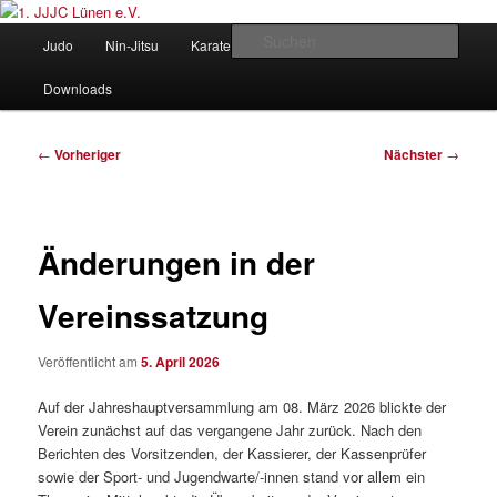
Zum
Judo und Ninjitsu
primären
Hauptmenü
Such
Judo
Nin-Jitsu
Karate
Kung Fu
Vorstand
Inhalt
springen
1. JJJC Lünen e.V.
Downloads
Beitragsnavigation
←
Vorheriger
Nächster
→
Änderungen in der
Vereinssatzung
Veröffentlicht am
5. April 2026
Auf der Jahreshauptversammlung am 08. März 2026 blickte der
Verein zunächst auf das vergangene Jahr zurück. Nach den
Berichten des Vorsitzenden, der Kassierer, der Kassenprüfer
sowie der Sport- und Jugendwarte/-innen stand vor allem ein