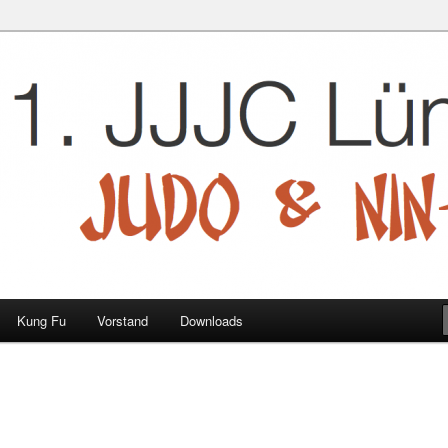
 e.V.
Kung Fu
Vorstand
Downloads