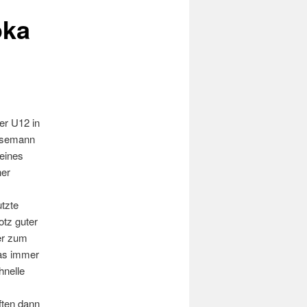
oka
er U12 in
ansemann
seines
ner
tzte
otz guter
er zum
eas immer
hnelle
ften dann