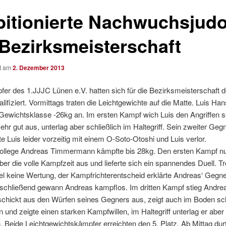
itionierte Nachwuchsjud
 Bezirksmeisterschaft
ht am
2. Dezember 2013
er des 1.JJJC Lünen e.V. hatten sich für die Bezirksmeisterschaft d
ifiziert. Vormittags traten die Leichtgewichte auf die Matte. Luis H
r Gewichtsklasse -26kg an. Im ersten Kampf wich Luis den Angriffen 
hr gut aus, unterlag aber schließlich im Haltegriff. Sein zweiter Geg
e Luis leider vorzeitig mit einem O-Soto-Otoshi und Luis verlor.
kollege Andreas Timmermann kämpfte bis 28kg. Den ersten Kampf nu
er die volle Kampfzeit aus und lieferte sich ein spannendes Duell. Tr
el keine Wertung, der Kampfrichterentscheid erklärte Andreas‘ Gegn
nschließend gewann Andreas kampflos. Im dritten Kampf stieg Andr
schickt aus den Würfen seines Gegners aus, zeigt auch im Boden sc
 und zeigte einen starken Kampfwillen, im Haltegriff unterlag er aber
h. Beide Leichtgewichtskämpfer erreichten den 5. Platz. Ab Mittag dur