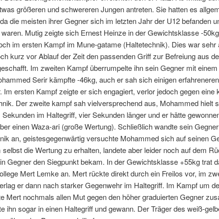
etwas größeren und schwereren Jungen antreten. Sie hatten es allge
da die meisten ihrer Gegner sich im letzten Jahr der U12 befanden u
 waren. Mutig zeigte sich Ernest Heinze in der Gewichtsklasse -50kg
och im ersten Kampf im Mune-gatame (Haltetechnik). Dies war sehr ä
och kurz vor Ablauf der Zeit den passenden Griff zur Befreiung aus d
 geschafft. Im zweiten Kampf überrumpelte ihn sein Gegner mit einem
ohammed Serir kämpfte -46kg, auch er sah sich einigen erfahrenere
 Im ersten Kampf zeigte er sich engagiert, verlor jedoch gegen eine 
hnik. Der zweite kampf sah vielversprechend aus, Mohammed hielt s
Sekunden im Haltegriff, vier Sekunden länger und er hätte gewonne
 aber einen Waza-ari (große Wertung). Schließlich wandte sein Gegner
hnik an, geistesgegenwärtig versuchte Mohammed sich auf seinen G
selbst die Wertung zu erhalten, landete aber leider noch auf dem R
in Gegner den Siegpunkt bekam. In der Gewichtsklasse +55kg trat 
ollege Mert Lemke an. Mert rückte direkt durch ein Freilos vor, im zw
rlag er dann nach starker Gegenwehr im Haltegriff. Im Kampf um den
ste Mert nochmals allen Mut gegen den höher graduierten Gegner zu
e ihn sogar in einen Haltegriff und gewann. Der Träger des weiß-gelb