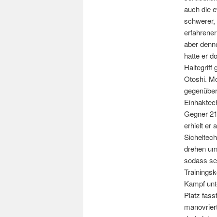
auch die 
schwerer, 
erfahrener
aber denn
hatte er d
Haltegriff
Otoshi. M
gegenüber.
Einhaktec
Gegner 21 
erhielt er
Sicheltec
drehen um 
sodass se
Trainingsk
Kampf unte
Platz fas
manovriert