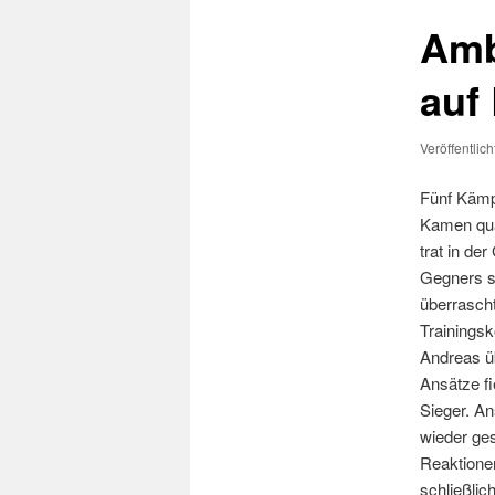
Amb
auf
Veröffentlic
Fünf Kämpf
Kamen qual
trat in de
Gegners se
überrascht
Trainings
Andreas üb
Ansätze fi
Sieger. A
wieder ge
Reaktionen
schließlic