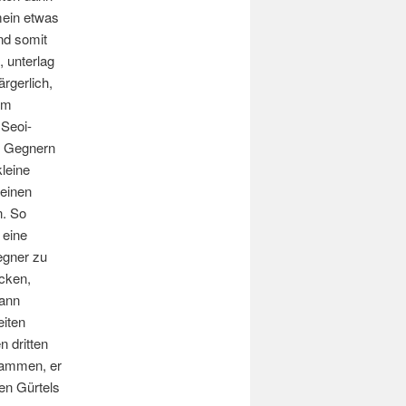
mein etwas
nd somit
, unterlag
rgerlich,
em
 Seoi-
n Gegnern
kleine
einen
n. So
 eine
egner zu
ücken,
dann
eiten
 dritten
sammen, er
en Gürtels