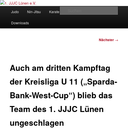
Zum
Judo und Ninjitsu
primären
Hauptmenü
Such
Judo
Nin-Jitsu
Karate
Kung Fu
Vorstand
Inhalt
springen
1. JJJC Lünen e.V.
Downloads
Beitragsnavigation
Nächster
→
Auch am dritten Kampftag
der Kreisliga U 11 („Sparda-
Bank-West-Cup“) blieb das
Team des 1. JJJC Lünen
ungeschlagen