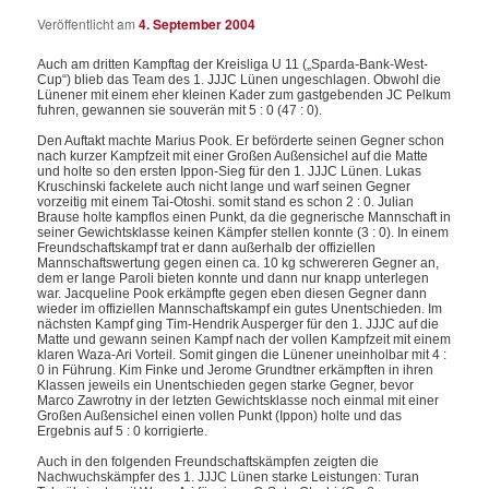
Veröffentlicht am
4. September 2004
Auch am dritten Kampftag der Kreisliga U 11 („Sparda-Bank-West-
Cup“) blieb das Team des 1. JJJC Lünen ungeschlagen. Obwohl die
Lünener mit einem eher kleinen Kader zum gastgebenden JC Pelkum
fuhren, gewannen sie souverän mit 5 : 0 (47 : 0).
Den Auftakt machte Marius Pook. Er beförderte seinen Gegner schon
nach kurzer Kampfzeit mit einer Großen Außensichel auf die Matte
und holte so den ersten Ippon-Sieg für den 1. JJJC Lünen. Lukas
Kruschinski fackelete auch nicht lange und warf seinen Gegner
vorzeitig mit einem Tai-Otoshi. somit stand es schon 2 : 0. Julian
Brause holte kampflos einen Punkt, da die gegnerische Mannschaft in
seiner Gewichtsklasse keinen Kämpfer stellen konnte (3 : 0). In einem
Freundschaftskampf trat er dann außerhalb der offiziellen
Mannschaftswertung gegen einen ca. 10 kg schwereren Gegner an,
dem er lange Paroli bieten konnte und dann nur knapp unterlegen
war. Jacqueline Pook erkämpfte gegen eben diesen Gegner dann
wieder im offiziellen Mannschaftskampf ein gutes Unentschieden. Im
nächsten Kampf ging Tim-Hendrik Ausperger für den 1. JJJC auf die
Matte und gewann seinen Kampf nach der vollen Kampfzeit mit einem
klaren Waza-Ari Vorteil. Somit gingen die Lünener uneinholbar mit 4 :
0 in Führung. Kim Finke und Jerome Grundtner erkämpften in ihren
Klassen jeweils ein Unentschieden gegen starke Gegner, bevor
Marco Zawrotny in der letzten Gewichtsklasse noch einmal mit einer
Großen Außensichel einen vollen Punkt (Ippon) holte und das
Ergebnis auf 5 : 0 korrigierte.
Auch in den folgenden Freundschaftskämpfen zeigten die
Nachwuchskämpfer des 1. JJJC Lünen starke Leistungen: Turan