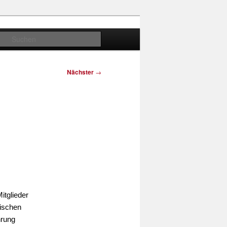
Suchen
Nächster
→
itglieder
ischen
hrung