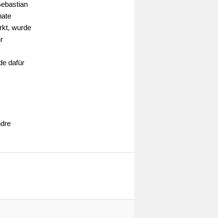
Sebastian
nate
rkt, wurde
r
de dafür
ndre