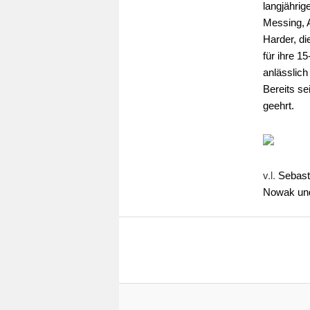
langjährig
Messing, 
Harder, di
für ihre 1
anlässlich
Bereits s
geehrt.
v.l.
Sebast
Nowak und