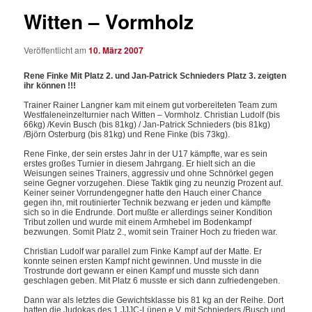
Witten – Vormholz
Veröffentlicht am
10. März 2007
Rene Finke Mit Platz 2. und Jan-Patrick Schnieders Platz 3. zeigten
ihr können !!!
Trainer Rainer Langner kam mit einem gut vorbereiteten Team zum
Westfaleneinzelturnier nach Witten – Vormholz. Christian Ludolf (bis
66kg) /Kevin Busch (bis 81kg) / Jan-Patrick Schnieders (bis 81kg)
/Björn Osterburg (bis 81kg) und Rene Finke (bis 73kg).
Rene Finke, der sein erstes Jahr in der U17 kämpfte, war es sein
erstes großes Turnier in diesem Jahrgang. Er hielt sich an die
Weisungen seines Trainers, aggressiv und ohne Schnörkel gegen
seine Gegner vorzugehen. Diese Taktik ging zu neunzig Prozent auf.
Keiner seiner Vorrundengegner hatte den Hauch einer Chance
gegen ihn, mit routinierter Technik bezwang er jeden und kämpfte
sich so in die Endrunde. Dort mußte er allerdings seiner Kondition
Tribut zollen und wurde mit einem Armhebel im Bodenkampf
bezwungen. Somit Platz 2., womit sein Trainer Hoch zu frieden war.
Christian Ludolf war parallel zum Finke Kampf auf der Matte. Er
konnte seinen ersten Kampf nicht gewinnen. Und musste in die
Trostrunde dort gewann er einen Kampf und musste sich dann
geschlagen geben. Mit Platz 6 musste er sich dann zufriedengeben.
Dann war als letztes die Gewichtsklasse bis 81 kg an der Reihe. Dort
hatten die Judokas des 1.JJJC-Lünen.e.V.,mit Schnieders /Busch und