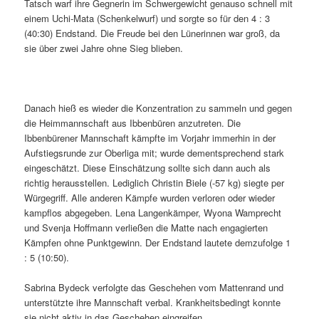
Tatsch warf ihre Gegnerin im Schwergewicht genauso schnell mit
einem Uchi-Mata (Schenkelwurf) und sorgte so für den 4 : 3
(40:30) Endstand. Die Freude bei den Lünerinnen war groß, da
sie über zwei Jahre ohne Sieg blieben.
Danach hieß es wieder die Konzentration zu sammeln und gegen
die Heimmannschaft aus Ibbenbüren anzutreten. Die
Ibbenbürener Mannschaft kämpfte im Vorjahr immerhin in der
Aufstiegsrunde zur Oberliga mit; wurde dementsprechend stark
eingeschätzt. Diese Einschätzung sollte sich dann auch als
richtig herausstellen. Lediglich Christin Biele (-57 kg) siegte per
Würgegriff. Alle anderen Kämpfe wurden verloren oder wieder
kampflos abgegeben. Lena Langenkämper, Wyona Wamprecht
und Svenja Hoffmann verließen die Matte nach engagierten
Kämpfen ohne Punktgewinn. Der Endstand lautete demzufolge 1
: 5 (10:50).
Sabrina Bydeck verfolgte das Geschehen vom Mattenrand und
unterstützte ihre Mannschaft verbal. Krankheitsbedingt konnte
sie nicht aktiv in das Geschehen eingreifen.