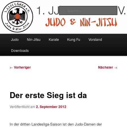
Zum
Judo und Ninjitsu
primären
Such
Inhalt
springen
1. JJJC Lünen e.V.
Hauptmenü
Judo
Nin-Jitsu
Karate
Kung Fu
Vorstand
Downloads
Beitragsnavigation
←
Vorheriger
Nächster
→
Der erste Sieg ist da
Veröffentlicht am
2. September 2012
In der dritten Landesliga-Saison ist den Judo-Damen der