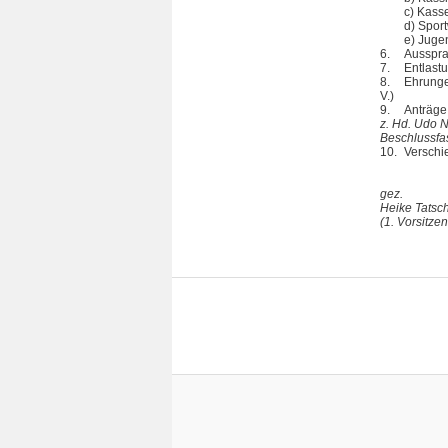
c) Kass
d) Sport
e) Juge
6.
Ausspra
7.
Entlast
8.
Ehrunge
V.)
9.
Anträge
z. Hd. Udo 
Beschlussfa
10.
Verschi
gez.
Heike Tatsc
(1. Vorsitze