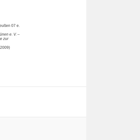
reußen 07 e.
ünen e. V. –
e zur
 2009)