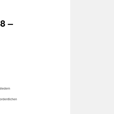
8 –
gliedern
ordentlichen