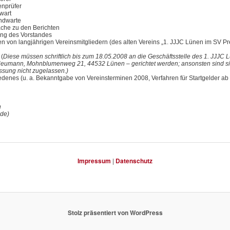
enprüfer
wart
ndwarte
che zu den Berichten
ung des Vorstandes
n von langjährigen Vereinsmitgliedern (des alten Vereins „1. JJJC Lünen im SV P
 (
Diese müssen schriftlich bis zum 18.05.2008 an die Geschäftsstelle des 1. JJJC L
Neumann, Mohnblumenweg 21, 44532 Lünen – gerichtet werden; ansonsten sind si
ssung nicht zugelassen.)
edenes (u. a. Bekanntgabe von Vereinsterminen 2008, Verfahren für Startgelder ab
h
nde)
Impressum
|
Datenschutz
Stolz präsentiert von WordPress