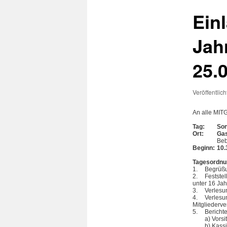
Ein
Jah
25.
Veröffentlic
An alle MIT
Tag:
Son
Ort:
Gas
Beb
Beginn:
10.
Tagesordnu
1.
Begrüßu
2.
Festste
unter 16 Jah
3.
Verlesu
4.
Verlesu
Mitgliederv
5.
Berichte
a) Vors
b) Kassi