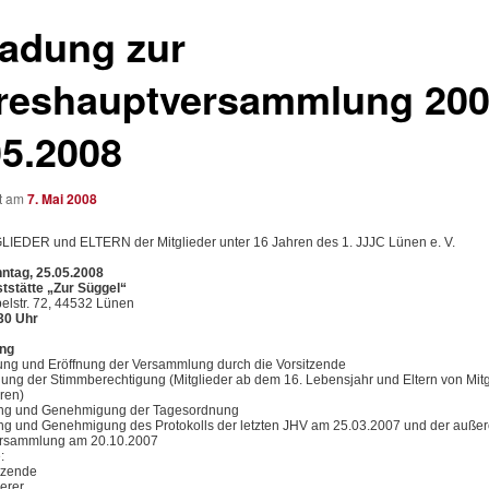
ladung zur
reshauptversammlung 200
05.2008
ht am
7. Mai 2008
GLIEDER und ELTERN der Mitglieder unter 16 Jahren des 1. JJJC Lünen e. V.
ntag, 25.05.2008
tstätte „Zur Süggel“
elstr. 72, 44532 Lünen
30 Uhr
ng
ng und Eröffnung der Versammlung durch die Vorsitzende
llung der Stimmberechtigung (Mitglieder ab dem 16. Lebensjahr und Eltern von Mit
ren)
ng und Genehmigung der Tagesordnung
ng und Genehmigung des Protokolls der letzten JHV am 25.03.2007 und der außer
ersammlung am 20.10.2007
:
itzende
erer