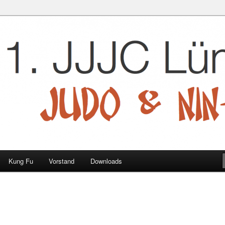
 e.V.
Kung Fu
Vorstand
Downloads