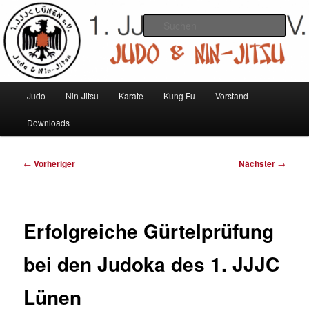
Zum
Judo und Ninjitsu
primären
Such
Inhalt
springen
1. JJJC Lünen e.V.
Hauptmenü
Judo
Nin-Jitsu
Karate
Kung Fu
Vorstand
Downloads
Beitragsnavigation
←
Vorheriger
Nächster
→
Erfolgreiche Gürtelprüfung
bei den Judoka des 1. JJJC
Lünen