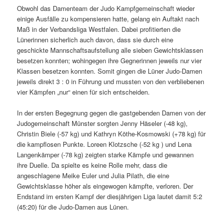
Obwohl das Damenteam der Judo Kampfgemeinschaft wieder
einige Ausfälle zu kompensieren hatte, gelang ein Auftakt nach
Maß in der Verbandsliga Westfalen. Dabei profitierten die
Lünerinnen sicherlich auch davon, dass sie durch eine
geschickte Mannschaftsaufstellung alle sieben Gewichtsklassen
besetzen konnten; wohingegen ihre Gegnerinnen jeweils nur vier
Klassen besetzen konnten. Somit gingen die Lüner Judo-Damen
jeweils direkt 3 : 0 in Führung und mussten von den verbliebenen
vier Kämpfen „nur“ einen für sich entscheiden.
In der ersten Begegnung gegen die gastgebenden Damen von der
Judogemeinschaft Münster sorgten Jenny Häseler (-48 kg),
Christin Biele (-57 kg) und Kathryn Köthe-Kosmowski (+78 kg) für
die kampflosen Punkte. Loreen Klotzsche (-52 kg ) und Lena
Langenkämper (-78 kg) zeigten starke Kämpfe und gewannen
ihre Duelle. Da spielte es keine Rolle mehr, dass die
angeschlagene Meike Euler und Julia Pilath, die eine
Gewichtsklasse höher als eingewogen kämpfte, verloren. Der
Endstand im ersten Kampf der diesjährigen Liga lautet damit 5:2
(45:20) für die Judo-Damen aus Lünen.