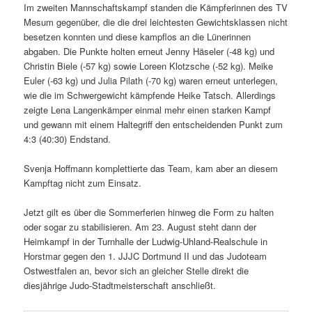
Im zweiten Mannschaftskampf standen die Kämpferinnen des TV
Mesum gegenüber, die die drei leichtesten Gewichtsklassen nicht
besetzen konnten und diese kampflos an die Lünerinnen
abgaben. Die Punkte holten erneut Jenny Häseler (-48 kg) und
Christin Biele (-57 kg) sowie Loreen Klotzsche (-52 kg). Meike
Euler (-63 kg) und Julia Pilath (-70 kg) waren erneut unterlegen,
wie die im Schwergewicht kämpfende Heike Tatsch. Allerdings
zeigte Lena Langenkämper einmal mehr einen starken Kampf
und gewann mit einem Haltegriff den entscheidenden Punkt zum
4:3 (40:30) Endstand.
Svenja Hoffmann komplettierte das Team, kam aber an diesem
Kampftag nicht zum Einsatz.
Jetzt gilt es über die Sommerferien hinweg die Form zu halten
oder sogar zu stabilisieren. Am 23. August steht dann der
Heimkampf in der Turnhalle der Ludwig-Uhland-Realschule in
Horstmar gegen den 1. JJJC Dortmund II und das Judoteam
Ostwestfalen an, bevor sich an gleicher Stelle direkt die
diesjährige Judo-Stadtmeisterschaft anschließt.