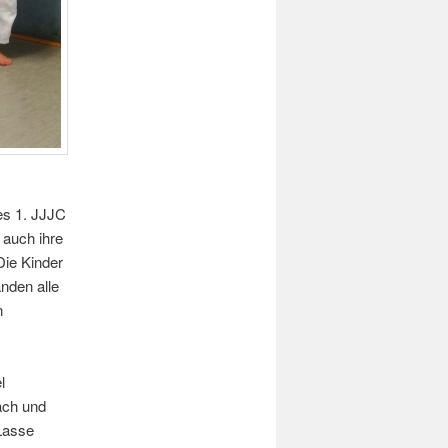
es 1. JJJC
 auch ihre
Die Kinder
anden alle
n
l
ach und
Lasse