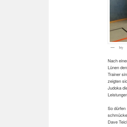
bty
Nach einer
Lünen den
Trainer si
zeigten si
Judoka di
Leistungen
So dürfen
schmücken
Dave Teic