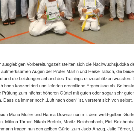
 ausgiebigen Vorbereitungszeit stellten sich die Nachwuchsjudoka d
 aufmerksamen Augen der Prüfer Martin und Heike Tatsch, die beide
nd und die Leistungen anhand des Trainings einzuschätzen wussten. 
ch hoch konzentriert und lieferten ordentliche Ergebnisse ab. So best
e Prüfung zum nächst höheren Gürtel mit guten oder sogar sehr gute
. Dass da immer noch „Luft nach oben“ ist, versteht sich von selbst.
 sich Mona Müller und Hanna Downar nun mit dem weiß-gelben Gürte
. Milena Törner, Nikola Bertele, Moritz Reichenbach, Piet Reichenb
hmann tragen nun den gelben Gürtel zum Judo-Anzug. Julio Törner, 