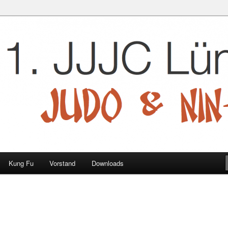
 e.V.
Kung Fu
Vorstand
Downloads