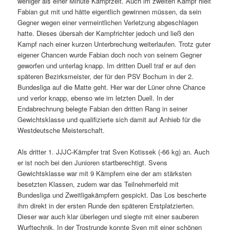
weniger als einer Minute Kampfzeit. Auch im zweiten Kampf hielt
Fabian gut mit und hätte eigentlich gewinnen müssen, da sein
Gegner wegen einer vermeintlichen Verletzung abgeschlagen
hatte. Dieses übersah der Kampfrichter jedoch und ließ den
Kampf nach einer kurzen Unterbrechung weiterlaufen. Trotz guter
eigener Chancen wurde Fabian doch noch von seinem Gegner
geworfen und unterlag knapp. Im dritten Duell traf er auf den
späteren Bezirksmeister, der für den PSV Bochum in der 2.
Bundesliga auf die Matte geht. Hier war der Lüner ohne Chance
und verlor knapp, ebenso wie im letzten Duell. In der
Endabrechnung belegte Fabian den dritten Rang in seiner
Gewichtsklasse und qualifizierte sich damit auf Anhieb für die
Westdeutsche Meisterschaft.
Als dritter 1. JJJC-Kämpfer trat Sven Kotissek (-66 kg) an. Auch
er ist noch bei den Junioren startberechtigt. Svens
Gewichtsklasse war mit 9 Kämpfern eine der am stärksten
besetzten Klassen, zudem war das Teilnehmerfeld mit
Bundesliga und Zweitligakämpfern gespickt. Das Los bescherte
ihm direkt in der ersten Runde den späteren Erstplatzierten.
Dieser war auch klar überlegen und siegte mit einer sauberen
Wurftechnik. In der Trostrunde konnte Sven mit einer schönen