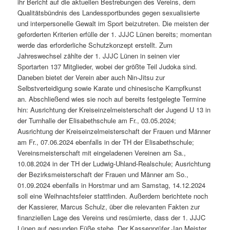
ihr Bericht auf die aktuellen Bestrebungen des Vereins, dem
Qualitätsbündnis des Landessportbundes gegen sexualisierte
und interpersonelle Gewalt im Sport beizutreten. Die meisten der
geforderten Kriterien erfülle der 1. JJJC Lünen bereits; momentan
werde das erforderliche Schutzkonzept erstellt. Zum
Jahreswechsel zählte der 1. JJJC Lünen in seinen vier
Sportarten 137 Mitglieder, wobei der größte Teil Judoka sind.
Daneben bietet der Verein aber auch Nin-Jitsu zur
Selbstverteidigung sowie Karate und chinesische Kampfkunst
an. Abschließend wies sie noch auf bereits festgelegte Termine
hin: Ausrichtung der Kreiseinzelmeisterschaft der Jugend U 13 in
der Turnhalle der Elisabethschule am Fr., 03.05.2024;
Ausrichtung der Kreiseinzelmeisterschaft der Frauen und Männer
am Fr., 07.06.2024 ebenfalls in der TH der Elisabethschule;
Vereinsmeisterschaft mit eingeladenen Vereinen am Sa.,
10.08.2024 in der TH der Ludwig-Uhland-Realschule; Ausrichtung
der Bezirksmeisterschaft der Frauen und Männer am So.,
01.09.2024 ebenfalls in Horstmar und am Samstag, 14.12.2024
soll eine Weihnachtsfeier stattfinden. Außerdem berichtete noch
der Kassierer, Marcus Schulz, über die relevanten Fakten zur
finanziellen Lage des Vereins und resümierte, dass der 1. JJJC
Lünen auf gesunden Füße stehe. Der Kassenprüfer Jan Meister