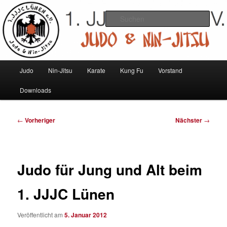
Zum
Judo und Ninjitsu
primären
Such
Inhalt
springen
1. JJJC Lünen e.V.
Hauptmenü
Judo
Nin-Jitsu
Karate
Kung Fu
Vorstand
Downloads
Beitragsnavigation
←
Vorheriger
Nächster
→
Judo für Jung und Alt beim
1. JJJC Lünen
Veröffentlicht am
5. Januar 2012