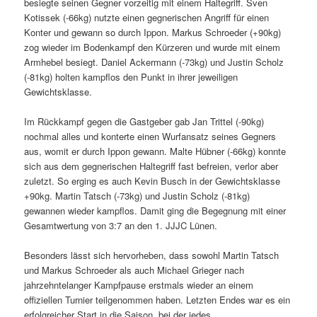
besiegte seinen Gegner vorzeitig mit einem Haltegriff. Sven
Kotissek (-66kg) nutzte einen gegnerischen Angriff für einen
Konter und gewann so durch Ippon. Markus Schroeder (+90kg)
zog wieder im Bodenkampf den Kürzeren und wurde mit einem
Armhebel besiegt. Daniel Ackermann (-73kg) und Justin Scholz
(-81kg) holten kampflos den Punkt in ihrer jeweiligen
Gewichtsklasse.
Im Rückkampf gegen die Gastgeber gab Jan Trittel (-90kg)
nochmal alles und konterte einen Wurfansatz seines Gegners
aus, womit er durch Ippon gewann. Malte Hübner (-66kg) konnte
sich aus dem gegnerischen Haltegriff fast befreien, verlor aber
zuletzt. So erging es auch Kevin Busch in der Gewichtsklasse
+90kg. Martin Tatsch (-73kg) und Justin Scholz (-81kg)
gewannen wieder kampflos. Damit ging die Begegnung mit einer
Gesamtwertung von 3:7 an den 1. JJJC Lünen.
Besonders lässt sich hervorheben, dass sowohl Martin Tatsch
und Markus Schroeder als auch Michael Grieger nach
jahrzehntelanger Kampfpause erstmals wieder an einem
offiziellen Turnier teilgenommen haben. Letzten Endes war es ein
erfolgreicher Start in die Saison, bei der jedes