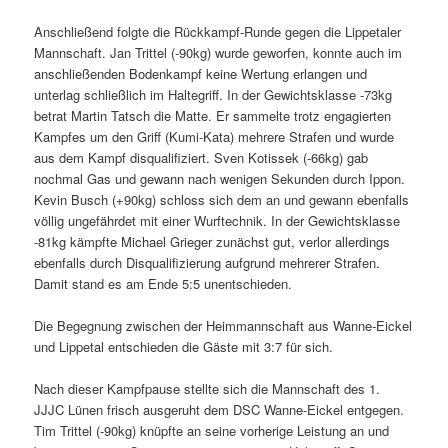
Anschließend folgte die Rückkampf-Runde gegen die Lippetaler
Mannschaft. Jan Trittel (-90kg) wurde geworfen, konnte auch im
anschließenden Bodenkampf keine Wertung erlangen und
unterlag schließlich im Haltegriff. In der Gewichtsklasse -73kg
betrat Martin Tatsch die Matte. Er sammelte trotz engagierten
Kampfes um den Griff (Kumi-Kata) mehrere Strafen und wurde
aus dem Kampf disqualifiziert. Sven Kotissek (-66kg) gab
nochmal Gas und gewann nach wenigen Sekunden durch Ippon.
Kevin Busch (+90kg) schloss sich dem an und gewann ebenfalls
völlig ungefährdet mit einer Wurftechnik. In der Gewichtsklasse
-81kg kämpfte Michael Grieger zunächst gut, verlor allerdings
ebenfalls durch Disqualifizierung aufgrund mehrerer Strafen.
Damit stand es am Ende 5:5 unentschieden.
Die Begegnung zwischen der Heimmannschaft aus Wanne-Eickel
und Lippetal entschieden die Gäste mit 3:7 für sich.
Nach dieser Kampfpause stellte sich die Mannschaft des 1.
JJJC Lünen frisch ausgeruht dem DSC Wanne-Eickel entgegen.
Tim Trittel (-90kg) knüpfte an seine vorherige Leistung an und