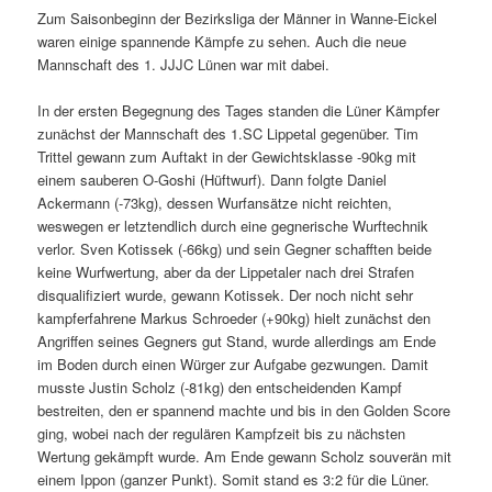
Zum Saisonbeginn der Bezirksliga der Männer in Wanne-Eickel
waren einige spannende Kämpfe zu sehen. Auch die neue
Mannschaft des 1. JJJC Lünen war mit dabei.
In der ersten Begegnung des Tages standen die Lüner Kämpfer
zunächst der Mannschaft des 1.SC Lippetal gegenüber. Tim
Trittel gewann zum Auftakt in der Gewichtsklasse -90kg mit
einem sauberen O-Goshi (Hüftwurf). Dann folgte Daniel
Ackermann (-73kg), dessen Wurfansätze nicht reichten,
weswegen er letztendlich durch eine gegnerische Wurftechnik
verlor. Sven Kotissek (-66kg) und sein Gegner schafften beide
keine Wurfwertung, aber da der Lippetaler nach drei Strafen
disqualifiziert wurde, gewann Kotissek. Der noch nicht sehr
kampferfahrene Markus Schroeder (­­­+90kg) hielt zunächst den
Angriffen seines Gegners gut Stand, wurde allerdings am Ende
im Boden durch einen Würger zur Aufgabe gezwungen. Damit
musste Justin Scholz (-81kg) den entscheidenden Kampf
bestreiten, den er spannend machte und bis in den Golden Score
ging, wobei nach der regulären Kampfzeit bis zu nächsten
Wertung gekämpft wurde. Am Ende gewann Scholz souverän mit
einem Ippon (ganzer Punkt). Somit stand es 3:2 für die Lüner.