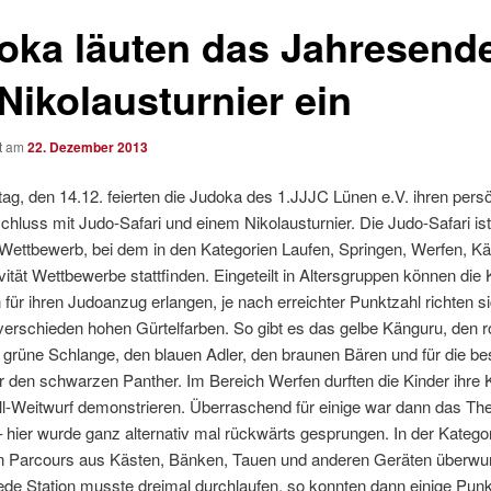
oka läuten das Jahresend
Nikolausturnier ein
ht am
22. Dezember 2013
, den 14.12. feierten die Judoka des 1.JJJC Lünen e.V. ihren pers
hluss mit Judo-Safari und einem Nikolausturnier. Die Judo-Safari ist
 Wettbewerb, bei dem in den Kategorien Laufen, Springen, Werfen, 
vität Wettbewerbe stattfinden. Eingeteilt in Altersgruppen können die 
für ihren Judoanzug erlangen, je nach erreichter Punktzahl richten s
erschieden hohen Gürtelfarben. So gibt es das gelbe Känguru, den r
 grüne Schlange, den blauen Adler, den braunen Bären und für die be
 den schwarzen Panther. Im Bereich Werfen durften die Kinder ihre 
ll-Weitwurf demonstrieren. Überraschend für einige war dann das T
 hier wurde ganz alternativ mal rückwärts gesprungen. In der Katego
n Parcours aus Kästen, Bänken, Tauen und anderen Geräten überw
de Station musste dreimal durchlaufen, so konnten dann einige Punk