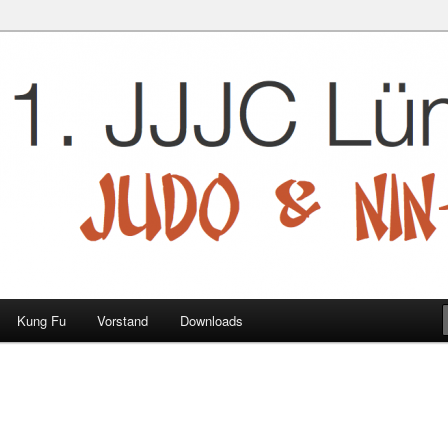
 e.V.
Kung Fu
Vorstand
Downloads