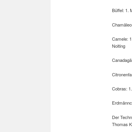
Büffel: 1.
Chamäleon
Camele: 1
Nolting
Canadagän
Citronenfa
Cobras: 1
Erdmännche
Der Techni
Thomas K