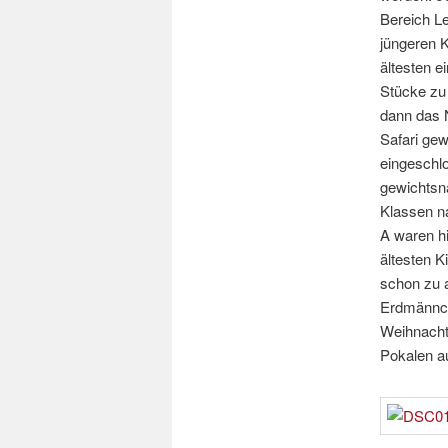
Bereich Le
jüngeren K
ältesten 
Stücke zu 
dann das N
Safari gew
eingeschl
gewichtsn
Klassen na
A waren hi
ältesten K
schon zu a
Erdmännch
Weihnacht
Pokalen a