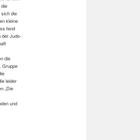
 die
 sich die
en kleine
uss fand
 der Judo-
aft
n die
n. Gruppe
die
e leider
en „Die
nden und