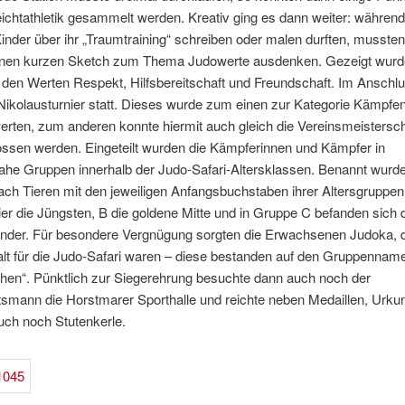
ichtathletik gesammelt werden. Kreativ ging es dann weiter: während
inder über ihr „Traumtraining“ schreiben oder malen durften, mussten
einen kurzen Sketch zum Thema Judowerte ausdenken. Gezeigt wurd
den Werten Respekt, Hilfsbereitschaft und Freundschaft. Im Anschl
ikolausturnier statt. Dieses wurde zum einen zur Kategorie Kämpfen
erten, zum anderen konnte hiermit auch gleich die Vereinsmeistersch
ossen werden. Eingeteilt wurden die Kämpferinnen und Kämpfer in
ahe Gruppen innerhalb der Judo-Safari-Altersklassen. Benannt wurde
ch Tieren mit den jeweiligen Anfangsbuchstaben ihrer Altersgruppe
er die Jüngsten, B die goldene Mitte und in Gruppe C befanden sich 
inder. Für besondere Vergnügung sorgten die Erwachsenen Judoka, di
lt für die Judo-Safari waren – diese bestanden auf den Gruppennam
en“. Pünktlich zur Siegerehrung besuchte dann auch noch der
smann die Horstmarer Sporthalle und reichte neben Medaillen, Urku
uch noch Stutenkerle.