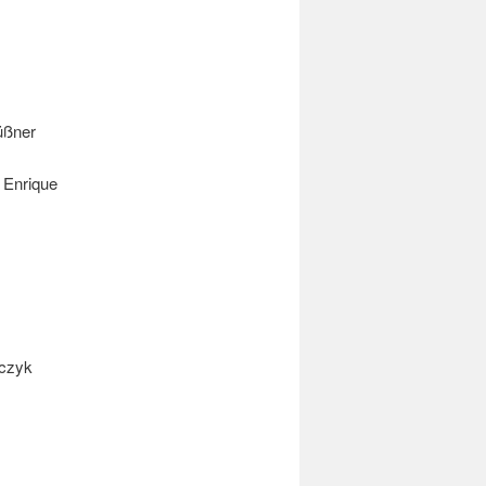
üßner
 Enrique
sczyk