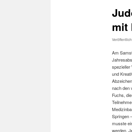
Jud
mit 
Veröffentlic
Am Samstag
Jahresabsc
spezieller
und Kreati
Abzeichen 
nach den v
Fuchs, die
Teilnehmer
Medizinba
Springen –
musste ei
werden. Je