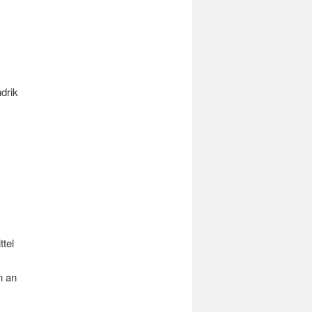
drik
tel
n an