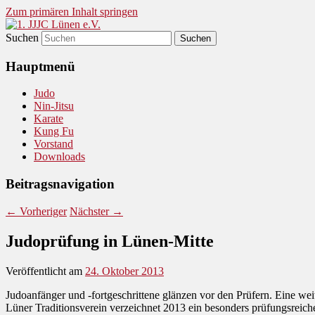
Zum primären Inhalt springen
Suchen
Judo und Ninjitsu
1. JJJC Lünen e.V.
Hauptmenü
Judo
Nin-Jitsu
Karate
Kung Fu
Vorstand
Downloads
Beitragsnavigation
←
Vorheriger
Nächster
→
Judoprüfung in Lünen-Mitte
Veröffentlicht am
24. Oktober 2013
Judoanfänger und -fortgeschrittene glänzen vor den Prüfern. Eine we
Lüner Traditionsverein verzeichnet 2013 ein besonders prüfungsreich