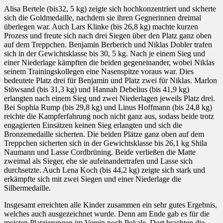
Alisa Bertele (bis32, 5 kg) zeigte sich hochkonzentriert und sicherte
sich die Goldmedaille, nachdem sie ihren Gegnerinnen dreimal
überlegen war. Auch Lars Klinke (bis 26,8 kg) machte kurzen
Prozess und freute sich nach drei Siegen über den Platz ganz oben
auf dem Treppchen. Benjamin Berberich und Niklas Dobler trafen
sich in der Gewichtsklasse bis 30, 5 kg. Nach je einem Sieg und
einer Niederlage kämpften die beiden gegeneinander, wobei Niklas
seinem Trainingskollegen eine Nasenspitze voraus war. Dies
bedeutete Platz drei für Benjamin und Platz zwei für Niklas. Marlon
Stöwsand (bis 31,3 kg) und Hannah Debelius (bis 41,9 kg)
erlangten nach einem Sieg und zwei Niederlagen jeweils Platz drei.
Bei Sophia Rump (bis 29,8 kg) und Linus Hoffmann (bis 24,8 kg)
reichte die Kampferfahrung noch nicht ganz aus, sodass beide trotz
engagierten Einsätzen keinen Sieg erlangten und sich die
Bronzemedaille sicherten. Die beiden Plätze ganz oben auf dem
Treppchen sicherten sich in der Gewichtsklasse bis 26,1 kg Shila
Naumann und Lasse Cordbrüning. Beide verließen die Matte
zweimal als Sieger, ehe sie aufeinandertrafen und Lasse sich
durchsetzte. Auch Lena Koch (bis 44,2 kg) zeigte sich stark und
erkämpfte sich mit zwei Siegen und einer Niederlage die
Silbermedaille.
Insgesamt erreichten alle Kinder zusammen ein sehr gutes Ergebnis,
welches auch ausgezeichnet wurde. Denn am Ende gab es für die
meisten Platzierungen im Verein noch Pokale. Dort brachten die