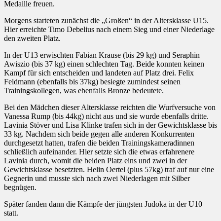
Medaille freuen.
Morgens starteten zunächst die „Großen“ in der Altersklasse U15.
Hier erreichte Timo Debelius nach einem Sieg und einer Niederlage
den zweiten Platz.
In der U13 erwischten Fabian Krause (bis 29 kg) und Seraphin
Awiszio (bis 37 kg) einen schlechten Tag. Beide konnten keinen
Kampf für sich entscheiden und landeten auf Platz drei. Felix
Feldmann (ebenfalls bis 37kg) besiegte zumindest seinen
Trainingskollegen, was ebenfalls Bronze bedeutete.
Bei den Mädchen dieser Altersklasse reichten die Wurfversuche von
Vanessa Rump (bis 44kg) nicht aus und sie wurde ebenfalls dritte.
Lavinia Stöver und Lisa Klinke trafen sich in der Gewichtsklasse bis
33 kg. Nachdem sich beide gegen alle anderen Konkurrenten
durchgesetzt hatten, trafen die beiden Trainingskameradinnen
schließlich aufeinander. Hier setzte sich die etwas erfahrenere
Lavinia durch, womit die beiden Platz eins und zwei in der
Gewichtsklasse besetzten. Helin Oertel (plus 57kg) traf auf nur eine
Gegnerin und musste sich nach zwei Niederlagen mit Silber
begnügen.
Später fanden dann die Kämpfe der jüngsten Judoka in der U10
statt.