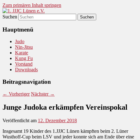
Zum primären Inhalt springen
Suchen
Judo und Ninjitsu
1. JJJC Lünen e.V.
Hauptmenü
Judo
Nin-Jitsu
Karate
Kung Fu
Vorstand
Downloads
Beitragsnavigation
←
Vorheriger
Nächster
→
Junge Judoka erkämpfen Vereinspokal
Veröffentlicht am
12. Dezember 2018
Insgesamt 19 Kinder des 1.JJJC Lünen kämpften beim 2. Lüner
Wusthoff-Cup beim LSV und jeder konnte sich am Ende über eine