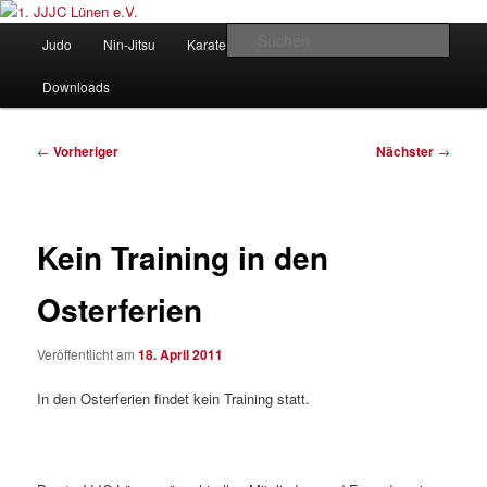
Zum
Judo und Ninjitsu
primären
Hauptmenü
Such
Judo
Nin-Jitsu
Karate
Kung Fu
Vorstand
Inhalt
springen
1. JJJC Lünen e.V.
Downloads
Beitragsnavigation
←
Vorheriger
Nächster
→
Kein Training in den
Osterferien
Veröffentlicht am
18. April 2011
In den Osterferien findet kein Training statt.