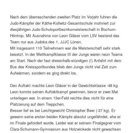
Nach dem überraschenden zweiten Platz im Vorjahr fuhren die
Judo-Kämpfer der Käthe-Kollwitz-Gesamtschule motiviert zur
diesjährigen Judo-Schulsportbezirksmeisterschaft in Bochum-
Höntrop. Mit Ausnahme von Leon Gläser vom LSV bestand das
Team nur aus Judoka des 1. JJJC Lünen.
Mit insgesamt 110 Teilnehmern war die Meisterschaft sehr stark
besetzt. In der Wettkampfklasse III der Jungs waren neun Teams
am Start. Nach der fast dreieinhalb-stündigen (!) Anfahrt mit dem
Bus des Kreissportbundes blieb den Jungs nicht viel Zeit zum
Aufwärmen, sondern es ging direkt los.
Den Auftakt machte Leon Gläser in der Gewichtsklasse -48 kg.
Leon konnte seinen Auftaktkampf gewinnen, bevor er zwei Mal
unterlegen war. In einem 13er-Feld reichte dies nicht für eine
Platzierung auf dem Treppchen.
Besser lief es bei Leichtgewicht Christopher Beer (-37 kg). Er
gewann seine ersten beiden Kämpfe absolut ungefährdet, ehe er
im Finale gefordert wurde. Leider war er seinem Finalgegner vom
Clara-Schumann-Gymnasium aus Holzwickede nicht gewachsen