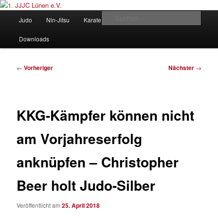
Zum
Judo und Ninjitsu
primären
Hauptmenü
Such
Judo
Nin-Jitsu
Karate
Kung Fu
Vorstand
Inhalt
springen
1. JJJC Lünen e.V.
Downloads
Beitragsnavigation
←
Vorheriger
Nächster
→
KKG-Kämpfer können nicht
am Vorjahreserfolg
anknüpfen – Christopher
Beer holt Judo-Silber
Veröffentlicht am
25. April 2018