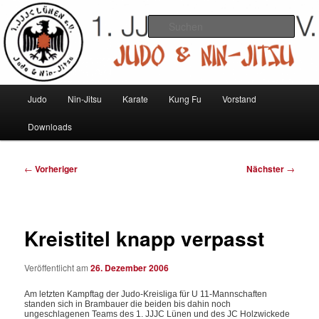
Zum
Judo und Ninjitsu
primären
Such
Inhalt
springen
1. JJJC Lünen e.V.
Hauptmenü
Judo
Nin-Jitsu
Karate
Kung Fu
Vorstand
Downloads
Beitragsnavigation
←
Vorheriger
Nächster
→
Kreistitel knapp verpasst
Veröffentlicht am
26. Dezember 2006
Am letzten Kampftag der Judo-Kreisliga für U 11-Mannschaften
standen sich in Brambauer die beiden bis dahin noch
ungeschlagenen Teams des 1. JJJC Lünen und des JC Holzwickede