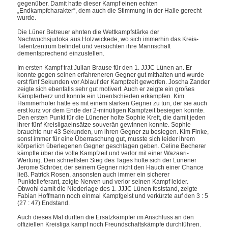
gegenüber. Damit hatte dieser Kampf einen echten
„Endkampfcharakter“, dem auch die Stimmung in der Halle gerecht
wurde.
Die Lüner Betreuer ahnten die Wettkampfstärke der
Nachwuchsjudoka aus Holzwickede, wo sich immerhin das Kreis-
Talentzentrum befindet und versuchten ihre Mannschaft
dementsprechend einzustellen.
Im ersten Kampf trat Julian Brause für den 1. JJJC Lünen an. Er
konnte gegen seinen erfahreneren Gegner gut mithalten und wurde
erst fünf Sekunden vor Ablauf der Kampfzeit geworfen. Joscha Zander
zeigte sich ebenfalls sehr gut motivert. Auch er zeigte ein großes
Kämpferherz und konnte ein Unentschieden erkämpfen. Kim
Hammerhofer hatte es mit einem starken Gegner zu tun, der sie auch
erst kurz vor dem Ende der 2-minütigen Kampfzeit besiegen konnte.
Den ersten Punkt für die Lünener holte Sophie Kreft, die damit jeden
ihrer fünf Kreisligaeinsätze souverän gewinnen konnte. Sophie
brauchte nur 43 Sekunden, um ihren Gegner zu besiegen. Kim Finke,
sonst immer für eine Überraschung gut, musste sich leider ihrem
körperlich überlegenen Gegner geschlagen geben. Celine Becherer
kämpfte über die volle Kampfzeit und verlor mit einer Wazaari-
Wertung. Den schnellsten Sieg des Tages holte sich der Lünener
Jerome Schröer, der seinem Gegner nicht den Hauch einer Chance
ließ. Patrick Rosen, ansonsten auch immer ein sicherer
Punktelieferant, zeigte Nerven und verlor seinen Kampf leider.
Obwohl damit die Niederlage des 1. JJJC Lünen feststand, zeigte
Fabian Hoffmann noch einmal Kampfgeist und verkürzte auf den 3 : 5
(27 : 47) Endstand.
Auch dieses Mal durften die Ersatzkämpfer im Anschluss an den
offiziellen Kreisliga kampf noch Freundschaftskämpfe durchführen.