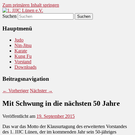
Zum primären Inhalt springen
Suchen
Judo und Ninjitsu
1. JJJC Lünen e.V.
Hauptmenü
Judo
Nin-Jitsu
Karate
Kung Fu
Vorstand
Downloads
Beitragsnavigation
←
Vorheriger
Nächster
→
Mit Schwung in die nächsten 50 Jahre
Veröffentlicht am
19. September 2015
Das war das Motto der Klausurtagung des erweiterten Vorstandes
des 1. JJJC Lünen, der im kommenden Jahr sein 50-jähriges