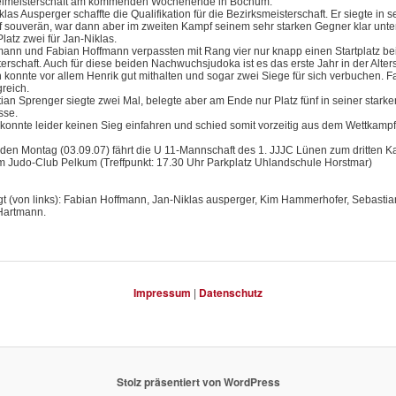
elmeisterschaft am kommenden Wochenende in Bochum.
las Ausperger schaffte die Qualifikation für die Bezirksmeisterschaft. Er siegte in 
f souverän, war dann aber im zweiten Kampf seinem sehr starken Gegner klar unte
latz zwei für Jan-Niklas.
ann und Fabian Hoffmann verpassten mit Rang vier nur knapp einen Startplatz be
erschaft. Auch für diese beiden Nachwuchsjudoka ist es das erste Jahr in der Alter
konnte vor allem Henrik gut mithalten und sogar zwei Siege für sich verbuchen. F
greich.
an Sprenger siegte zwei Mal, belegte aber am Ende nur Platz fünf in seiner starke
sse.
konnte leider keinen Sieg einfahren und schied somit vorzeitig aus dem Wettkampf
n Montag (03.09.07) fährt die U 11-Mannschaft des 1. JJJC Lünen zum dritten K
um Judo-Club Pelkum (Treffpunkt: 17.30 Uhr Parkplatz Uhlandschule Horstmar)
gt (von links): Fabian Hoffmann, Jan-Niklas ausperger, Kim Hammerhofer, Sebasti
Hartmann.
Impressum
|
Datenschutz
Stolz präsentiert von WordPress