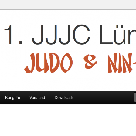
 e.V.
Kung Fu
Vorstand
Downloads