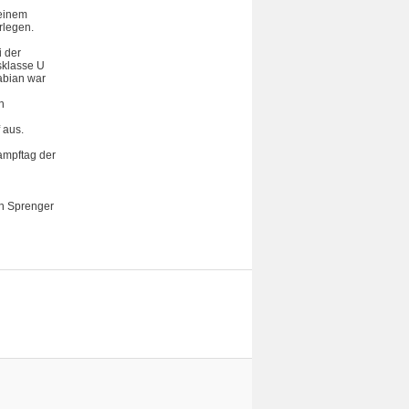
seinem
rlegen.
i der
sklasse U
abian war
n
 aus.
ampftag der
an Sprenger