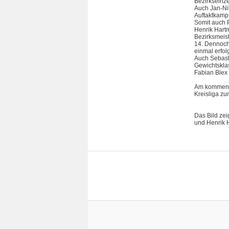
Bezirkseinz
Auch Jan-Nik
Auftaktkamp
Somit auch P
Henrik Hartm
Bezirksmeist
14. Dennoch 
einmal erfol
Auch Sebasti
Gewichtskla
Fabian Blex 
Am kommende
Kreisliga z
Das Bild zei
und Henrik 