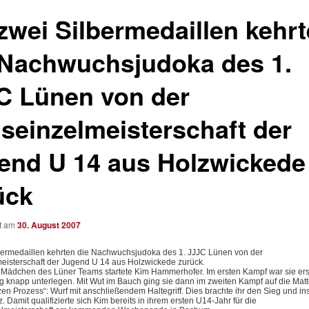
 zwei Silbermedaillen kehr
 Nachwuchsjudoka des 1.
C Lünen von der
iseinzelmeisterschaft der
end U 14 aus Holzwickede
ück
ht am
30. August 2007
lbermedaillen kehrten die Nachwuchsjudoka des 1. JJJC Lünen von der
meisterschaft der Jugend U 14 aus Holzwickede zurück.
 Mädchen des Lüner Teams startete Kim Hammerhofer. Im ersten Kampf war sie erst
g knapp unterlegen. Mit Wut im Bauch ging sie dann im zweiten Kampf auf die Mat
en Prozess“: Wurf mit anschließendem Haltegriff. Dies brachte ihr den Sieg und i
. Damit qualifizierte sich Kim bereits in ihrem ersten U14-Jahr für die