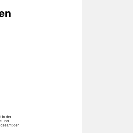
ten
 in der
te und
nsgesamt den