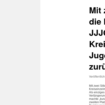
Mit
die
JJJ
Kre
Jug
zur
Veröffentlic
Mit zwei Si
Kreiseinzel
Als einziges
Verlängerun
machte „kurz
zweiten Platz