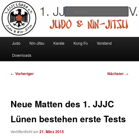
Zum
Judo und Ninjitsu
primären
Such
Inhalt
springen
1. JJJC Lünen e.V.
Hauptmenü
Judo
Nin-Jitsu
Karate
Kung Fu
Vorstand
Downloads
Beitragsnavigation
←
Vorheriger
Nächster
→
Neue Matten des 1. JJJC
Lünen bestehen erste Tests
Veröffentlicht am
21. März 2015