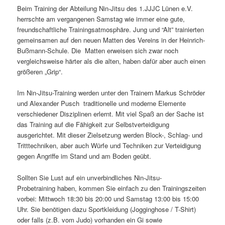
Beim Training der Abteilung Nin-Jitsu des 1.JJJC Lünen e.V.
herrschte am vergangenen Samstag wie immer eine gute,
freundschaftliche Trainingsatmosphäre. Jung und “Alt” trainierten
gemeinsamen auf den neuen Matten des Vereins in der Heinrich-
Bußmann-Schule. Die Matten erweisen sich zwar noch
vergleichsweise härter als die alten, haben dafür aber auch einen
größeren „Grip“.
Im Nin-Jitsu-Training werden unter den Trainern Markus Schröder
und Alexander Pusch traditionelle und moderne Elemente
verschiedener Disziplinen erlernt. Mit viel Spaß an der Sache ist
das Training auf die Fähigkeit zur Selbstverteidigung
ausgerichtet. Mit dieser Zielsetzung werden Block-, Schlag- und
Tritttechniken, aber auch Würfe und Techniken zur Verteidigung
gegen Angriffe im Stand und am Boden geübt.
Sollten Sie Lust auf ein unverbindliches Nin-Jitsu-
Probetraining haben, kommen Sie einfach zu den Trainingszeiten
vorbei: Mittwoch 18:30 bis 20:00 und Samstag 13:00 bis 15:00
Uhr. Sie benötigen dazu Sportkleidung (Jogginghose / T-Shirt)
oder falls (z.B. vom Judo) vorhanden ein Gi sowie